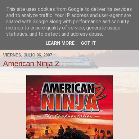
This site uses cookies from Google to deliver its services
Fergus el Destructor
and to analyze traffic. Your IP address and user-agent are
shared with Google along with performance and security
metrics to ensure quality of service, generate usage
Blog sobre lo que le apetece escribir a Fergus, en el caso
statistics, and to detect and address abuse.
de que le apetezca escribir.
LEARN MORE
GOT IT
VIERNES, JULIO 06, 2007
American Ninja 2