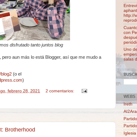
Entrev
aphant
http:/
reprod
Cuanto
con Pe
despué
periódi
os disfrutado tanto juntos blog
Uno de 
empera
, pero aun más lo está Blogger, así que me mudo a
salas 
s/blog2
(o el
BUSC
rdpress.com
)
go, febrero 28, 2021
2 comentarios:
WEBS 
Ireth
AI2Ar
Partido
Partid
t: Brotherhood
Iglesia