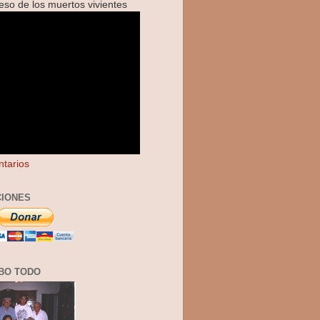
reso de los muertos vivientes
tarios
IONES
BO TODO