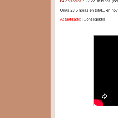
64 episodios
* 22.22 minutos (con
Unas 23.5 horas en total... en no
Actualizado
: ¡Conseguido!