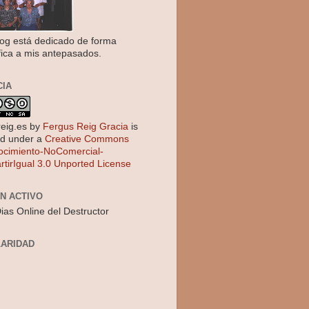
log está dedicado de forma
fica a mis antepasados.
CIA
reig.es
by
Fergus Reig Gracia
is
ed under a
Creative Commons
cimiento-NoComercial-
tirIgual 3.0 Unported License
EN ACTIVO
ias Online del Destructor
ARIDAD