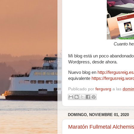
Cuanto hem
Mi blog está un poco abandonado
Wordpress, desde ahora.
Nuevo blog en
http://fergusreig.e
equivalente
https://fergusreig.wo
Publicado por
fergusrg
a las
domin
DOMINGO, NOVIEMBRE 01, 2020
Maratón Fullmetal Alchemis