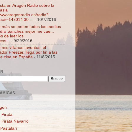
ista en Aragón Radio sobre la
asia
/www.aragonradio.es/radio?
ucir=147014 30:...
- 10/7/2016
 más se meten todos los medios
dro Sánchez mejor me cae...
s de leer los
cos...
- 9/29/2016
mis villanos favoritos, el
dor Freezer, llega por fin a las
de cine en España
- 11/8/2015
AR
AMIGAS
agón
 Pirata
o Pirata Navarro
 Pastafari