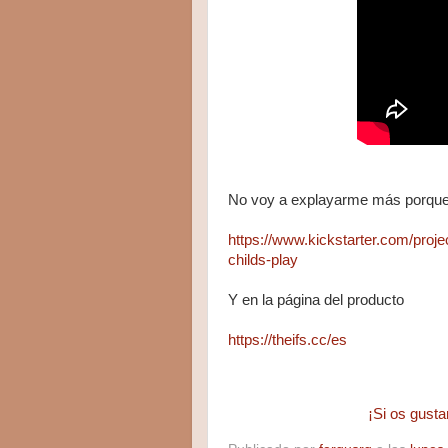
No voy a explayarme más porque 
https://www.kickstarter.com/proj
childs-play
Y en la página del producto
https://theifs.cc/es
¡Si os gusta