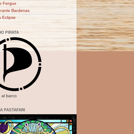
e Fergus
rante Bardenas
a Eclipse
DO PIRATA
 al barco
IA PASTAFARI