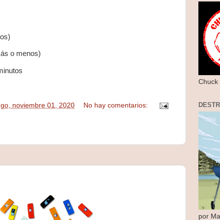
os)
más o menos)
minutos
Chuck 
DEST
go, noviembre 01, 2020
No hay comentarios:
por Ma