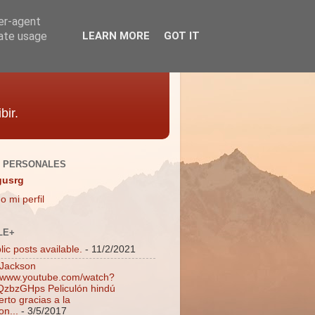
ser-agent
rate usage
LEARN MORE
GOT IT
bir.
 PERSONALES
gusrg
o mi perfil
LE+
ic posts available.
- 11/2/2021
 Jackson
//www.youtube.com/watch?
zbzGHps Peliculón hindú
rto gracias a la
on...
- 3/5/2017