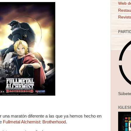
Web d
Restau
Revist
PARTI
Súbete
IGLES
r una maratón diferente a las que ya hemos hecho en
me
Fullmetal Alchemist: Brotherhood
.