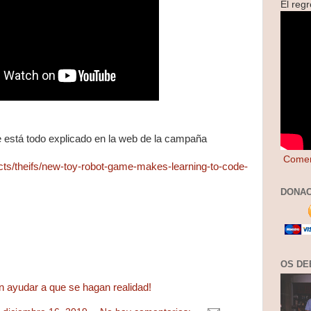
El reg
está todo explicado en la web de la campaña
Comen
ects/theifs/new-toy-robot-game-makes-learning-to-code-
DONAC
OS DE
n ayudar a que se hagan realidad!