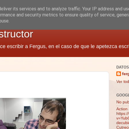
liver its services and to analyze traffic. Your IP address and u
rmance and security metrics to ensure quality of service, gene
buse.
structor
ce escribir a Fergus, en el caso de que le apetezca escri
DATOS
fer
Ver tod
GOOG
No publ
Action
https:
v=YubQ
decubie
Cutrec