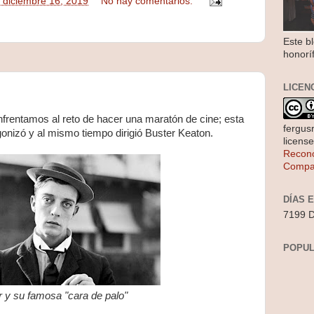
, diciembre 16, 2019
No hay comentarios:
Este b
honorí
LICEN
nfrentamos al reto de hacer una maratón de cine; esta
fergus
gonizó y al mismo tiempo dirigió Buster Keaton.
licens
Recono
Compar
DÍAS 
7199 D
POPUL
 y su famosa "cara de palo"