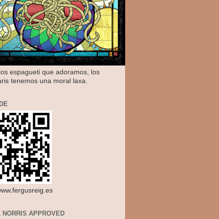
os espagueti que adoramos, los
aris tenemos una moral laxa.
DE
/www.fergusreig.es
 NORRIS APPROVED