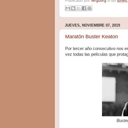
Publicado por
fergusrg
a las
lunes
JUEVES, NOVIEMBRE 07, 2019
Maratón Buster Keaton
Por tercer año consecutivo nos e
vez todas las películas que prota
Buster