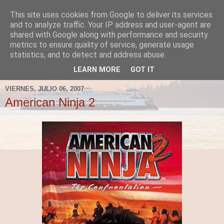
This site uses cookies from Google to deliver its services
Fergus el Destructor
and to analyze traffic. Your IP address and user-agent are
shared with Google along with performance and security
metrics to ensure quality of service, generate usage
Blog sobre lo que le apetece escribir a Fergus, en el caso
statistics, and to detect and address abuse.
de que le apetezca escribir.
LEARN MORE
GOT IT
VIERNES, JULIO 06, 2007
American Ninja 2