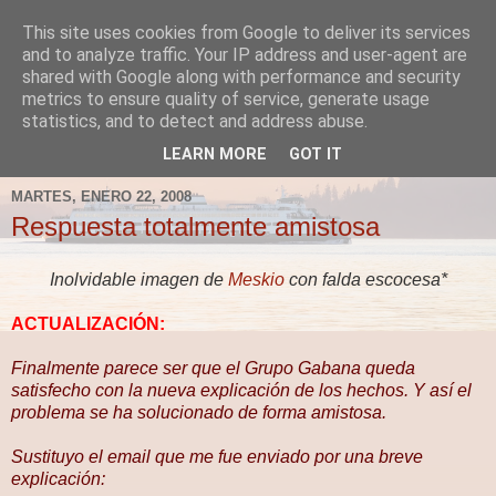
This site uses cookies from Google to deliver its services
Fergus el Destructor
and to analyze traffic. Your IP address and user-agent are
shared with Google along with performance and security
metrics to ensure quality of service, generate usage
Blog sobre lo que le apetece escribir a Fergus, en el caso
statistics, and to detect and address abuse.
de que le apetezca escribir.
LEARN MORE
GOT IT
MARTES, ENERO 22, 2008
Respuesta totalmente amistosa
Inolvidable imagen de
Meskio
con falda escocesa*
ACTUALIZACIÓN:
Finalmente parece ser que el Grupo Gabana queda
satisfecho con la nueva explicación de los hechos. Y así el
problema se ha solucionado de forma amistosa.
Sustituyo el email que me fue enviado por una breve
explicación: