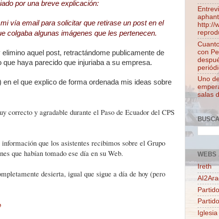
iado por una breve explicación:
Entrev
aphant
i vía email para solicitar que retirase un post en el
http:/
reprod
 que colgaba algunas imágenes que les pertenecen.
Cuanto
con Pe
y elimino aquel post, retractándome publicamente de
despué
o que haya parecido que injuriaba a su empresa.
periódi
Uno de 
) en el que explico de forma ordenada mis ideas sobre
empera
salas 
y correcto y agradable durante el Paso de Ecuador del CPS
BUSC
 información que los asistentes recibimos sobre el Grupo
enes que habían tomado ese día en su Web.
WEBS 
Ireth
pletamente desierta, igual que sigue a día de hoy (pero
AI2Ar
Partido
Partid
p
Iglesia