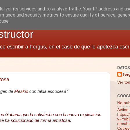
liver its services and to analyze traffic. Your IP address and u
rmance and security metrics to ensure quality of service, gene
buse.
structor
ce escribir a Fergus, en el caso de que le apetezca escri
DATOS
fer
tosa
Ver tod
magen de
Meskio
con falda escocesa*
GOOG
No publ
Action
po Gabana queda satisfecho con la nueva explicación
https:
v=YubQ
 se ha solucionado de forma amistosa.
decubie
Cutrec