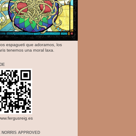
os espagueti que adoramos, los
aris tenemos una moral laxa.
DE
/www.fergusreig.es
 NORRIS APPROVED