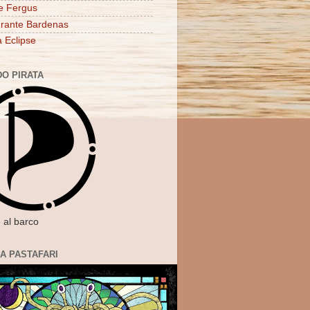
e Fergus
rante Bardenas
a Eclipse
DO PIRATA
 al barco
IA PASTAFARI