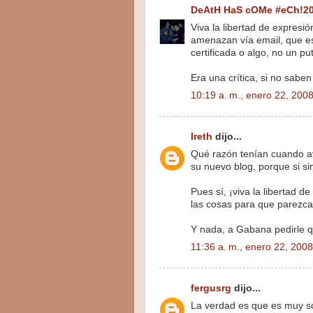
DeAtH HaS cOMe #eCh!2
Viva la libertad de expresi
amenazan vía email, que es 
certificada o algo, no un pu
Era una crítica, si no sabe
10:19 a. m., enero 22, 200
Ireth
dijo...
Qué razón tenían cuando avi
su nuevo blog, porque si s
Pues sí, ¡viva la libertad d
las cosas para que parezca
Y nada, a Gabana pedirle 
11:36 a. m., enero 22, 2008
fergusrg
dijo...
La verdad es que es muy s