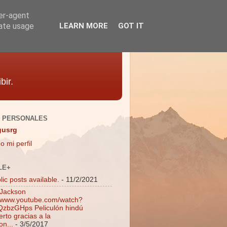
ser-agent
rate usage
LEARN MORE
GOT IT
bir.
 PERSONALES
gusrg
o mi perfil
LE+
ic posts available.
- 11/2/2021
 Jackson
//www.youtube.com/watch?
zbzGHps Peliculón hindú
rto gracias a la
on...
- 3/5/2017