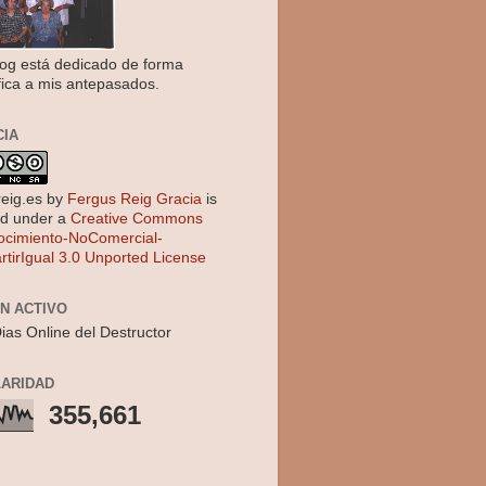
log está dedicado de forma
fica a mis antepasados.
CIA
reig.es
by
Fergus Reig Gracia
is
ed under a
Creative Commons
cimiento-NoComercial-
tirIgual 3.0 Unported License
EN ACTIVO
ias Online del Destructor
ARIDAD
355,661