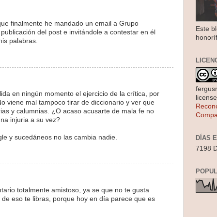
ue finalmente he mandado un email a Grupo
Este b
ublicación del post e invitándole a contestar en él
honorí
mis palabras.
LICEN
fergus
ida en ningún momento el ejercicio de la crítica, por
licens
No viene mal tampoco tirar de diccionario y ver que
Recono
urias y calumnias. ¿O acaso acusarte de mala fe no
Compar
na injuria a su vez?
le y sucedáneos no las cambia nadie.
DÍAS 
7198 D
POPUL
rio totalmente amistoso, ya se que no te gusta
 Y de eso te libras, porque hoy en día parece que es