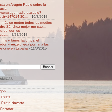
ista en Aragón Radio sobre la
asia
/www.aragonradio.es/radio?
ucir=147014 30:...
- 10/7/2016
 más se meten todos los medios
dro Sánchez mejor me cae...
s de leer los
cos...
- 9/29/2016
mis villanos favoritos, el
dor Freezer, llega por fin a las
de cine en España
- 11/8/2015
AR
AMIGAS
agón
 Pirata
o Pirata Navarro
 Pastafari