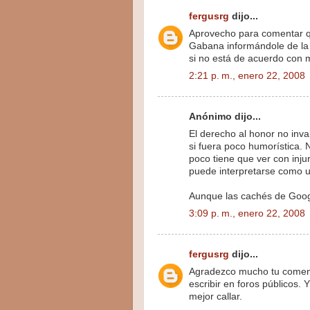
fergusrg
dijo...
Aprovecho para comentar q
Gabana informándole de la p
si no está de acuerdo con 
2:21 p. m., enero 22, 2008
Anónimo dijo...
El derecho al honor no inval
si fuera poco humorística. 
poco tiene que ver con inj
puede interpretarse como u
Aunque las cachés de Goog
3:09 p. m., enero 22, 2008
fergusrg
dijo...
Agradezco mucho tu comenta
escribir en foros públicos.
mejor callar.