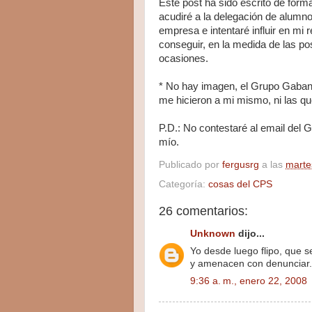
Este post ha sido escrito de form
acudiré a la delegación de alumno
empresa e intentaré influir en mi 
conseguir, en la medida de las po
ocasiones.
* No hay imagen, el Grupo Gaban
me hicieron a mi mismo, ni las q
P.D.: No contestaré al email del 
mío.
Publicado por
fergusrg
a las
marte
Categoría:
cosas del CPS
26 comentarios:
Unknown
dijo...
Yo desde luego flipo, que 
y amenacen con denunciar.
9:36 a. m., enero 22, 2008