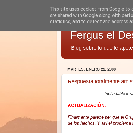
This site uses cookies from Google to de
are shared with Google along with perfo
statistics, and to detect and address a
Fergus el De
Blog sobre lo que le apete
MARTES, ENERO 22, 2008
Respuesta totalmente amis
Inolvidable i
ACTUALIZACIÓN:
Finalmente parece ser que el Gru
de los hechos. Y así el problema