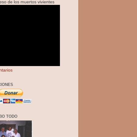
reso de los muertos vivientes
tarios
IONES
BO TODO