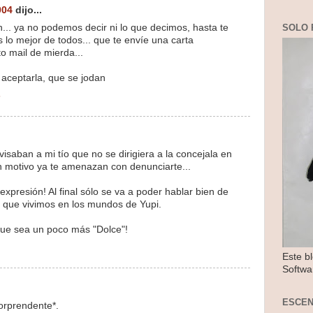
004
dijo...
ón... ya no podemos decir ni lo que decimos, hasta te
SOLO 
lo mejor de todos... que te envíe una carta
to mail de mierda...
n aceptarla, que se jodan
8
saban a mi tío que no se dirigiera a la concejala en
in motivo ya te amenazan con denunciarte...
e expresión! Al final sólo se va a poder hablar bien de
 que vivimos en los mundos de Yupi.
que sea un poco más "Dolce"!
Este b
Softwa
ESCE
orprendente*.