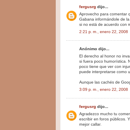
fergusrg
dijo...
Aprovecho para comentar q
Gabana informándole de la p
si no está de acuerdo con 
2:21 p. m., enero 22, 2008
Anónimo dijo...
El derecho al honor no inval
si fuera poco humorística. 
poco tiene que ver con inj
puede interpretarse como u
Aunque las cachés de Goog
3:09 p. m., enero 22, 2008
fergusrg
dijo...
Agradezco mucho tu comenta
escribir en foros públicos.
mejor callar.