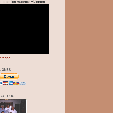
reso de los muertos vivientes
tarios
IONES
BO TODO