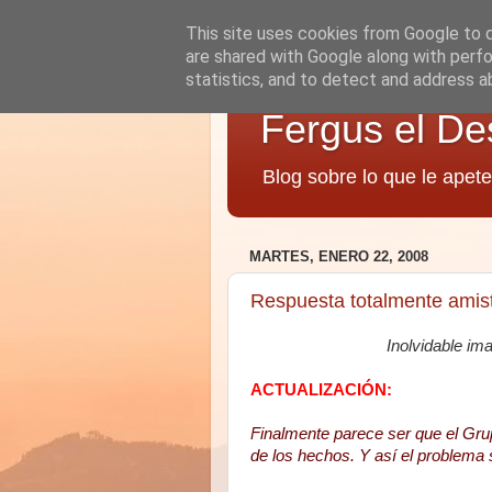
This site uses cookies from Google to de
are shared with Google along with perfo
statistics, and to detect and address a
Fergus el De
Blog sobre lo que le apete
MARTES, ENERO 22, 2008
Respuesta totalmente amis
Inolvidable i
ACTUALIZACIÓN:
Finalmente parece ser que el Gru
de los hechos. Y así el problema