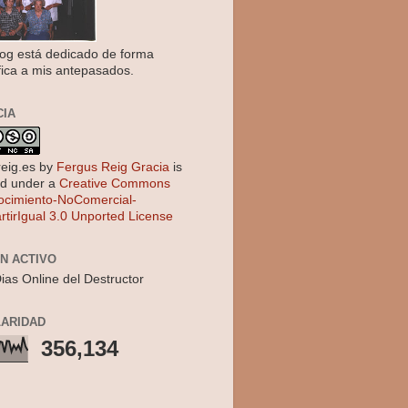
log está dedicado de forma
fica a mis antepasados.
CIA
reig.es
by
Fergus Reig Gracia
is
ed under a
Creative Commons
cimiento-NoComercial-
tirIgual 3.0 Unported License
EN ACTIVO
ias Online del Destructor
ARIDAD
356,134