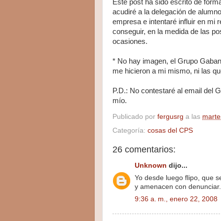
Este post ha sido escrito de form
acudiré a la delegación de alumno
empresa e intentaré influir en mi 
conseguir, en la medida de las po
ocasiones.
* No hay imagen, el Grupo Gaban
me hicieron a mi mismo, ni las q
P.D.: No contestaré al email del 
mío.
Publicado por
fergusrg
a las
marte
Categoría:
cosas del CPS
26 comentarios:
Unknown
dijo...
Yo desde luego flipo, que 
y amenacen con denunciar.
9:36 a. m., enero 22, 2008