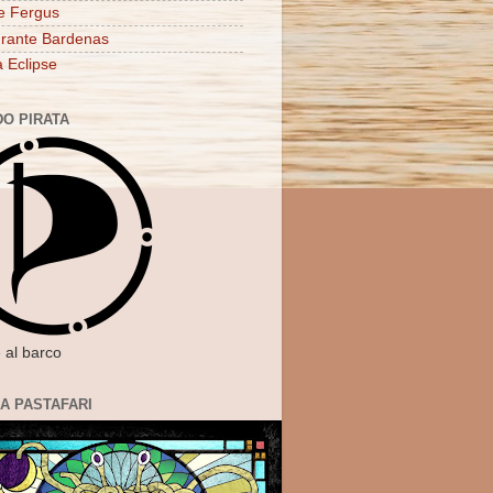
e Fergus
rante Bardenas
a Eclipse
DO PIRATA
 al barco
IA PASTAFARI