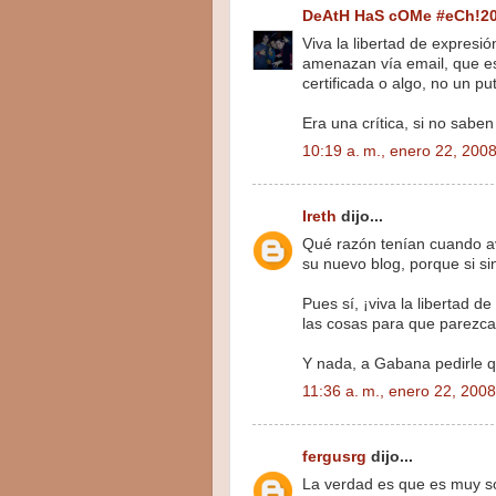
DeAtH HaS cOMe #eCh!2
Viva la libertad de expresi
amenazan vía email, que es 
certificada o algo, no un pu
Era una crítica, si no sabe
10:19 a. m., enero 22, 200
Ireth
dijo...
Qué razón tenían cuando avi
su nuevo blog, porque si s
Pues sí, ¡viva la libertad d
las cosas para que parezca
Y nada, a Gabana pedirle 
11:36 a. m., enero 22, 2008
fergusrg
dijo...
La verdad es que es muy s