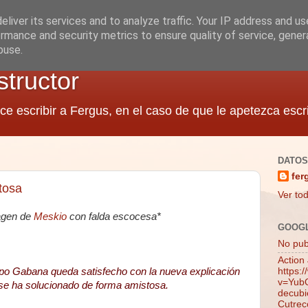
liver its services and to analyze traffic. Your IP address and u
rmance and security metrics to ensure quality of service, gene
buse.
structor
ce escribir a Fergus, en el caso de que le apetezca escri
DATOS
fer
tosa
Ver tod
magen de
Meskio
con falda escocesa*
GOOG
No publ
Action
po Gabana queda satisfecho con la nueva explicación
https:
v=YubQ
 se ha solucionado de forma amistosa.
decubie
Cutrec