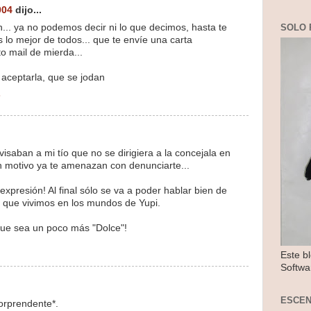
004
dijo...
ón... ya no podemos decir ni lo que decimos, hasta te
SOLO 
lo mejor de todos... que te envíe una carta
to mail de mierda...
n aceptarla, que se jodan
8
saban a mi tío que no se dirigiera a la concejala en
in motivo ya te amenazan con denunciarte...
e expresión! Al final sólo se va a poder hablar bien de
 que vivimos en los mundos de Yupi.
que sea un poco más "Dolce"!
Este b
Softwa
ESCE
orprendente*.