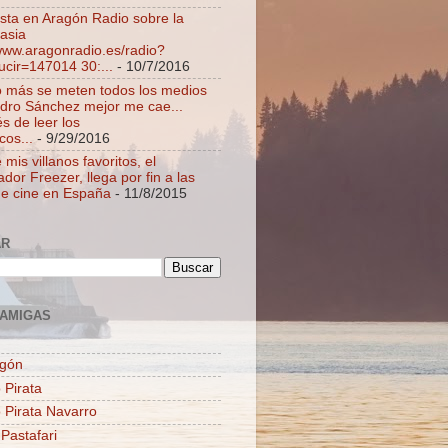
ista en Aragón Radio sobre la
asia
/www.aragonradio.es/radio?
ucir=147014 30:...
- 10/7/2016
 más se meten todos los medios
dro Sánchez mejor me cae...
s de leer los
cos...
- 9/29/2016
mis villanos favoritos, el
dor Freezer, llega por fin a las
de cine en España
- 11/8/2015
AR
AMIGAS
agón
 Pirata
o Pirata Navarro
 Pastafari