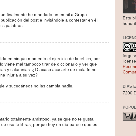
ue finalmente he mandado un email a Grupo
Este b
ublicación del post e invitándole a contestar en él
honorí
mis palabras.
LICEN
fergus
ida en ningún momento el ejercicio de la crítica, por
licens
No viene mal tampoco tirar de diccionario y ver que
Recono
urias y calumnias. ¿O acaso acusarte de mala fe no
Compar
na injuria a su vez?
le y sucedáneos no las cambia nadie.
DÍAS 
7200 D
POPUL
rio totalmente amistoso, ya se que no te gusta
 Y de eso te libras, porque hoy en día parece que es