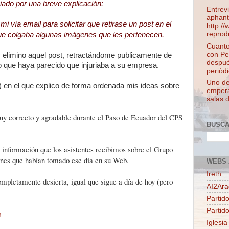
iado por una breve explicación:
Entrev
aphant
i vía email para solicitar que retirase un post en el
http:/
reprod
 que colgaba algunas imágenes que les pertenecen.
Cuanto
con Pe
y elimino aquel post, retractándome publicamente de
despué
o que haya parecido que injuriaba a su empresa.
periódi
Uno de 
) en el que explico de forma ordenada mis ideas sobre
empera
salas 
y correcto y agradable durante el Paso de Ecuador del CPS
BUSC
 información que los asistentes recibimos sobre el Grupo
enes que habían tomado ese día en su Web.
WEBS 
Ireth
pletamente desierta, igual que sigue a día de hoy (pero
AI2Ar
Partido
Partid
p
Iglesia