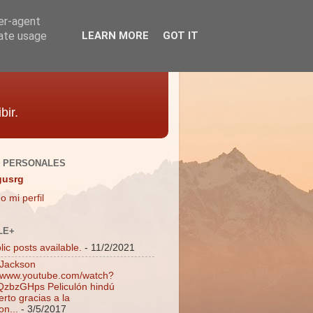
ser-agent
rate usage
LEARN MORE
GOT IT
bir.
 PERSONALES
gusrg
o mi perfil
LE+
ic posts available.
- 11/2/2021
 Jackson
//www.youtube.com/watch?
zbzGHps Peliculón hindú
rto gracias a la
on...
- 3/5/2017