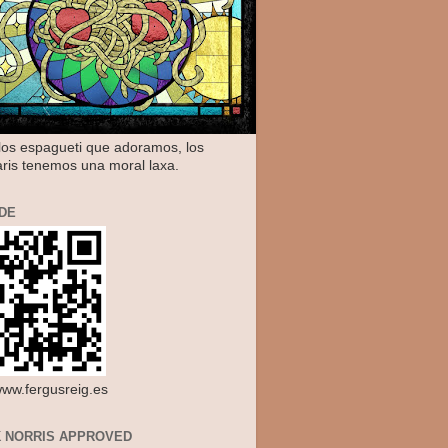
os espagueti que adoramos, los
aris tenemos una moral laxa.
DE
/www.fergusreig.es
 NORRIS APPROVED