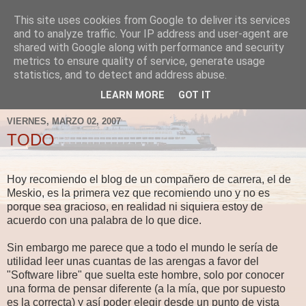
This site uses cookies from Google to deliver its services
Fergus el Destructor
and to analyze traffic. Your IP address and user-agent are
shared with Google along with performance and security
metrics to ensure quality of service, generate usage
Blog sobre lo que le apetece escribir a Fergus, en el caso
statistics, and to detect and address abuse.
de que le apetezca escribir.
LEARN MORE
GOT IT
VIERNES, MARZO 02, 2007
TODO
Hoy recomiendo el blog de un compañero de carrera, el de
Meskio, es la primera vez que recomiendo uno y no es
porque sea gracioso, en realidad ni siquiera estoy de
acuerdo con una palabra de lo que dice.
Sin embargo me parece que a todo el mundo le sería de
utilidad leer unas cuantas de las arengas a favor del
"Software libre" que suelta este hombre, solo por conocer
una forma de pensar diferente (a la mía, que por supuesto
es la correcta) y así poder elegir desde un punto de vista