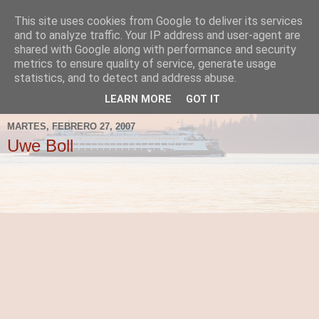
This site uses cookies from Google to deliver its services
Fergus el Destructor
and to analyze traffic. Your IP address and user-agent are
shared with Google along with performance and security
metrics to ensure quality of service, generate usage
Blog sobre lo que le apetece escribir a Fergus, en el caso
statistics, and to detect and address abuse.
de que le apetezca escribir.
LEARN MORE
GOT IT
MARTES, FEBRERO 27, 2007
Uwe Boll