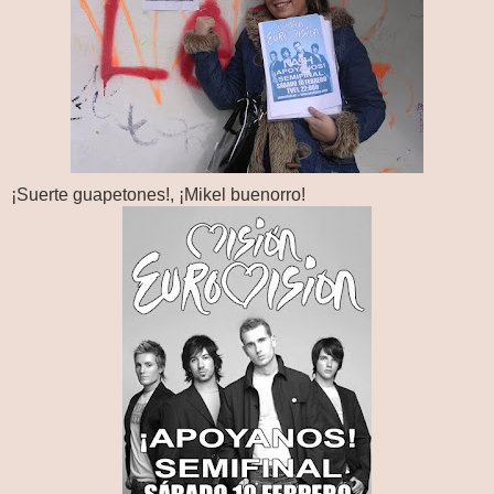
¡Suerte guapetones!, ¡Mikel buenorro!