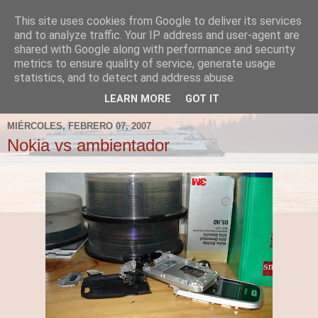
This site uses cookies from Google to deliver its services
Fergus el Destructor
and to analyze traffic. Your IP address and user-agent are
shared with Google along with performance and security
metrics to ensure quality of service, generate usage
Blog sobre lo que le apetece escribir a Fergus, en el caso
statistics, and to detect and address abuse.
de que le apetezca escribir.
LEARN MORE
GOT IT
MIÉRCOLES, FEBRERO 07, 2007
Nokia vs ambientador