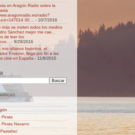
ista en Aragón Radio sobre la
asia
/www.aragonradio.es/radio?
ucir=147014 30:...
- 10/7/2016
 más se meten todos los medios
dro Sánchez mejor me cae...
s de leer los
cos...
- 9/29/2016
mis villanos favoritos, el
dor Freezer, llega por fin a las
de cine en España
- 11/8/2015
AR
AMIGAS
agón
 Pirata
o Pirata Navarro
 Pastafari