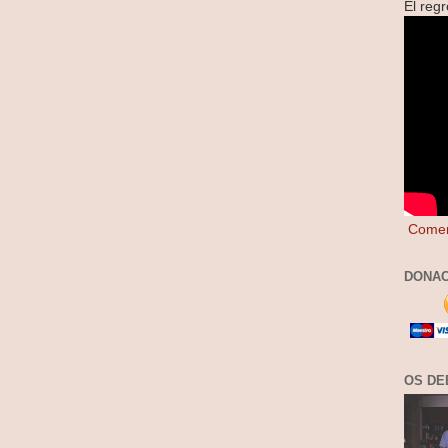
El reg
Comen
DONAC
OS DE