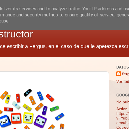
liver its services and to analyze traffic. Your IP address and u
rmance and security metrics to ensure quality of service, gene
buse.
structor
ce escribir a Fergus, en el caso de que le apetezca escri
DATOS
fer
Ver tod
GOOG
No publ
Action
https:
v=YubQ
decubie
Cutrec