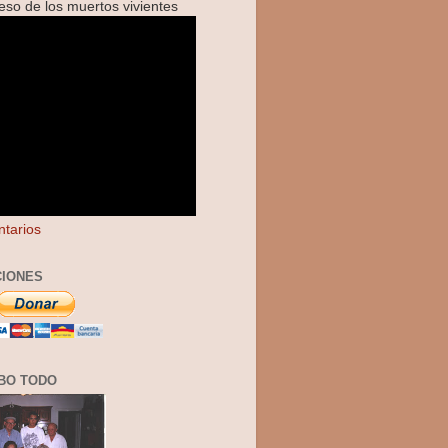
reso de los muertos vivientes
tarios
IONES
BO TODO