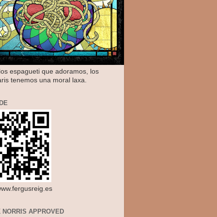
os espagueti que adoramos, los
aris tenemos una moral laxa.
DE
/www.fergusreig.es
 NORRIS APPROVED