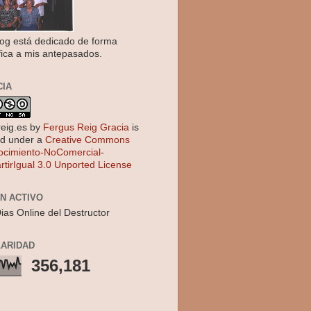
log está dedicado de forma
fica a mis antepasados.
CIA
reig.es
by
Fergus Reig Gracia
is
ed under a
Creative Commons
cimiento-NoComercial-
tirIgual 3.0 Unported License
EN ACTIVO
ias Online del Destructor
ARIDAD
356,181