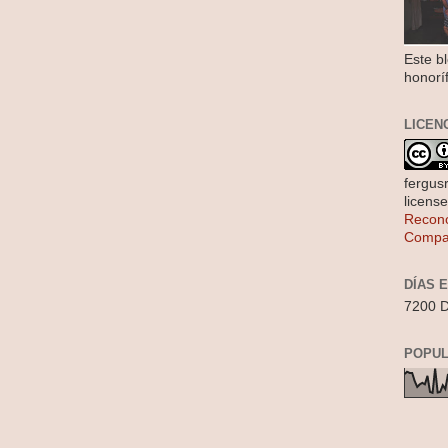
Este b
honorí
LICEN
fergus
licens
Recono
Compar
DÍAS 
7200 D
POPUL