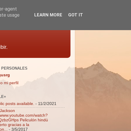
ser-agent
rate usage
LEARN MORE
GOT IT
bir.
 PERSONALES
gusrg
o mi perfil
LE+
ic posts available.
- 11/2/2021
 Jackson
//www.youtube.com/watch?
zbzGHps Peliculón hindú
rto gracias a la
on...
- 3/5/2017