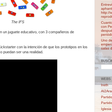
Entrev
aphant
http:/
reprod
The IFS
Cuanto
con Pe
despué
en un juguete educativo, con 3 compañeros de
periódi
Uno de 
empera
starter con la intención de que los prototipos en los
salas 
o puedan ser una realidad.
BUSC
WEBS 
Ireth
AI2Ar
Partido
Partid
Iglesia