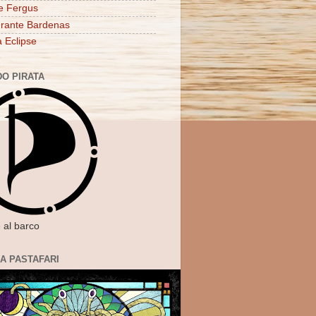
e Fergus
rante Bardenas
a Eclipse
DO PIRATA
 al barco
IA PASTAFARI