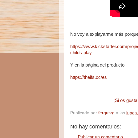
No voy a explayarme más porque 
https://www.kickstarter.com/proj
childs-play
Y en la página del producto
https://theifs.cc/es
¡Si os gusta
Publicado por
fergusrg
a las
lunes
No hay comentarios:
Publicar un comentario