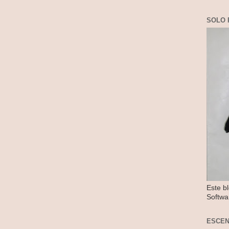
SOLO 
Este b
Softwa
ESCE