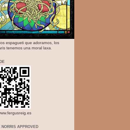
os espagueti que adoramos, los
aris tenemos una moral laxa.
DE
/www.fergusreig.es
 NORRIS APPROVED