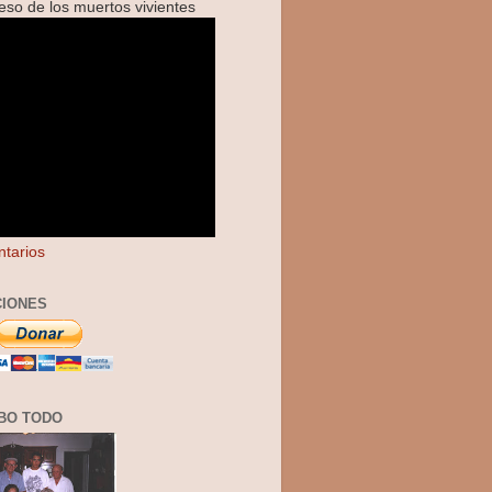
reso de los muertos vivientes
tarios
IONES
BO TODO