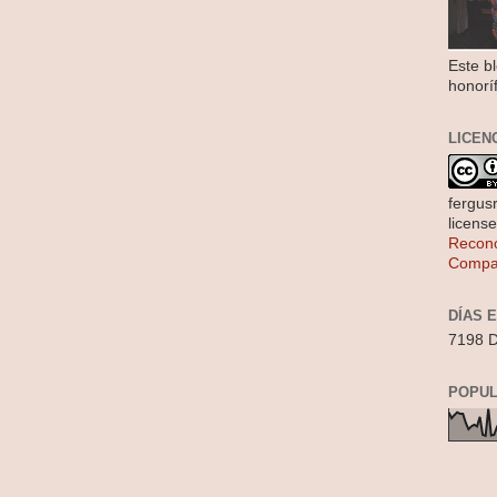
Este b
honorí
LICEN
fergus
licens
Recono
Compar
DÍAS 
7198 D
POPUL