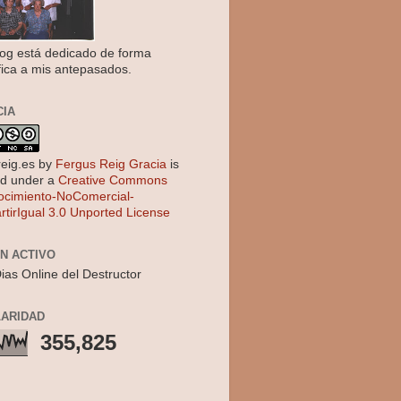
log está dedicado de forma
fica a mis antepasados.
CIA
reig.es
by
Fergus Reig Gracia
is
ed under a
Creative Commons
cimiento-NoComercial-
tirIgual 3.0 Unported License
EN ACTIVO
ias Online del Destructor
ARIDAD
355,825