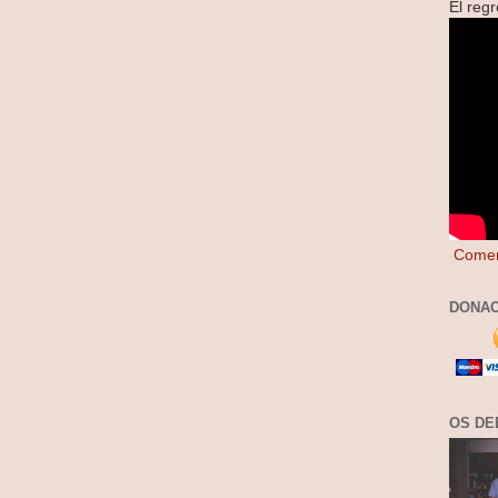
El reg
Comen
DONAC
OS DE