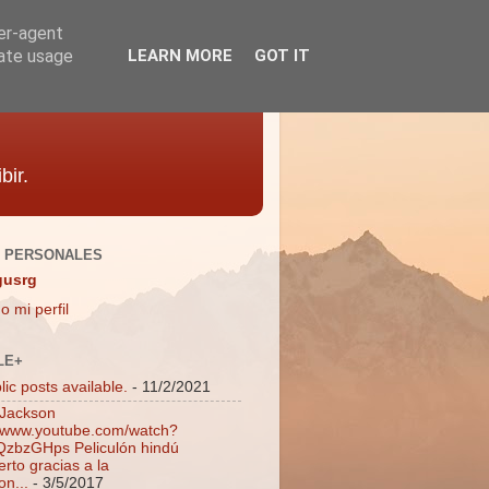
ser-agent
rate usage
LEARN MORE
GOT IT
bir.
 PERSONALES
gusrg
o mi perfil
LE+
ic posts available.
- 11/2/2021
 Jackson
//www.youtube.com/watch?
zbzGHps Peliculón hindú
rto gracias a la
on...
- 3/5/2017