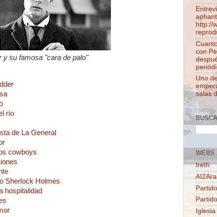
Entrev
aphant
http:/
reprod
Cuanto
con Pe
 y su famosa "cara de palo"
despué
periódi
Uno de 
odder
empera
rsa
salas 
o
l río
BUSC
ista de La General
or
 los cowboys
WEBS 
siones
Ireth
nte
AI2Ar
no Sherlock Holmes
Partido
a hospitalidad
Partid
es
mor
Iglesia