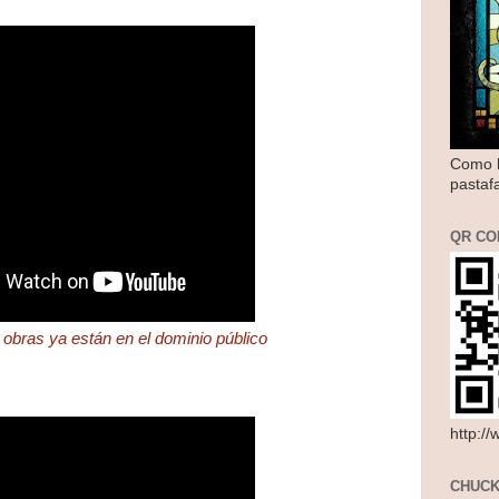
Como l
pastaf
QR CO
obras ya están en el dominio público
http:/
CHUCK