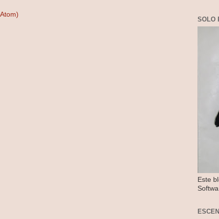
(Atom)
SOLO 
Este b
Softwa
ESCE