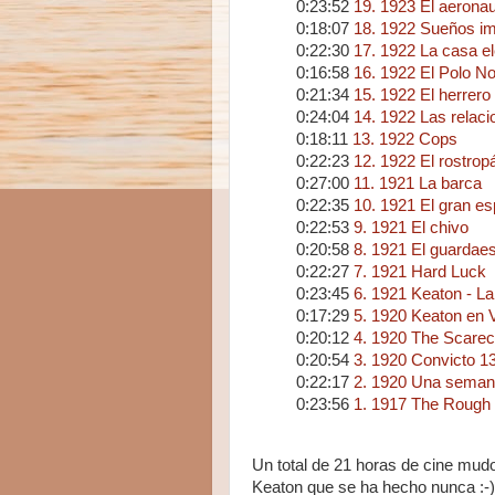
0:23:52
19. 1923 El aerona
0:18:07
18. 1922 Sueños im
0:22:30
17. 1922 La casa el
0:16:58
16. 1922 El Polo No
0:21:34
15. 1922 El herrero
0:24:04
14. 1922 Las relac
0:18:11
13. 1922 Cops
0:22:23
12. 1922 El rostropá
0:27:00
11. 1921 La barca
0:22:35
10. 1921 El gran e
0:22:53
9. 1921 El chivo
0:20:58
8. 1921 El guardae
0:22:27
7. 1921 Hard Luck
0:23:45
6. 1921 Keaton - L
0:17:29
5. 1920 Keaton en 
0:20:12
4. 1920 The Scare
0:20:54
3. 1920 Convicto 1
0:22:17
2. 1920 Una sema
0:23:56
1. 1917 The Rough
Un total de 21 horas de cine mudo
Keaton que se ha hecho nunca :-)