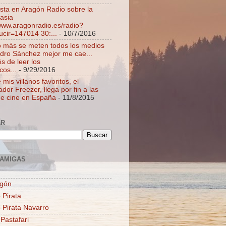
ista en Aragón Radio sobre la
asia
/www.aragonradio.es/radio?
ucir=147014 30:...
- 10/7/2016
 más se meten todos los medios
dro Sánchez mejor me cae...
s de leer los
cos...
- 9/29/2016
mis villanos favoritos, el
dor Freezer, llega por fin a las
de cine en España
- 11/8/2015
AR
AMIGAS
agón
 Pirata
o Pirata Navarro
 Pastafari