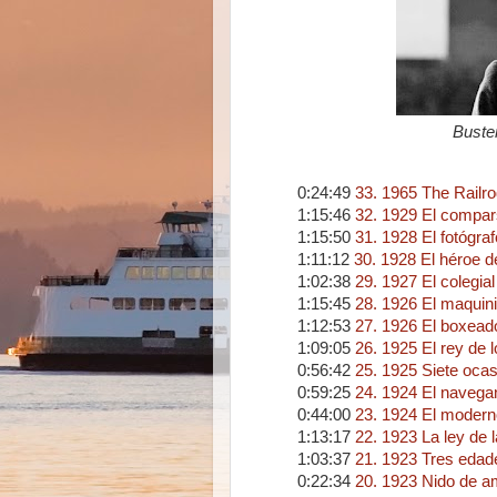
Buster
0:24:49
33. 1965 The Railr
1:15:46
32. 1929 El compa
1:15:50
31. 1928 El fotógraf
1:11:12
30. 1928 El héroe de
1:02:38
29. 1927 El colegial
1:15:45
28. 1926 El maquin
1:12:53
27. 1926 El boxead
1:09:05
26. 1925 El rey de
0:56:42
25. 1925 Siete oca
0:59:25
24. 1924 El navega
0:44:00
23. 1924 El moder
1:13:17
22. 1923 La ley de l
1:03:37
21. 1923 Tres edad
0:22:34
20. 1923 Nido de a