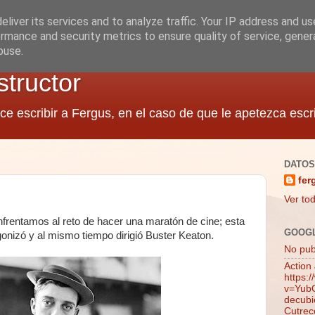
liver its services and to analyze traffic. Your IP address and u
rmance and security metrics to ensure quality of service, gene
buse.
structor
ce escribir a Fergus, en el caso de que le apetezca escri
DATOS
fer
Ver tod
nfrentamos al reto de hacer una maratón de cine; esta
GOOG
gonizó y al mismo tiempo dirigió Buster Keaton.
No publ
Action
https:
v=YubQ
decubie
Cutrec