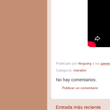
Publicado por
fergusrg
a las
jueve
Categoría:
maraton
No hay comentarios:
Publicar un comentario
Entrada más reciente