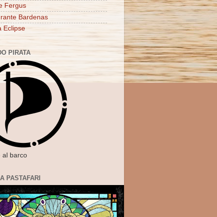
e Fergus
rante Bardenas
a Eclipse
DO PIRATA
 al barco
IA PASTAFARI