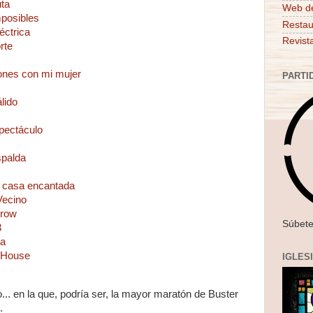
uta
Web d
posibles
Restau
éctrica
Revist
rte
iones con mi mujer
PARTI
lido
spectáculo
spalda
a casa encantada
Vecino
crow
Súbete
3
na
 House
IGLES
... en la que, podría ser, la mayor maratón de Buster
.