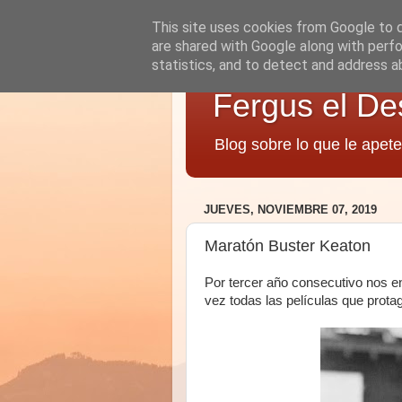
This site uses cookies from Google to de
are shared with Google along with perfo
statistics, and to detect and address a
Fergus el De
Blog sobre lo que le apete
JUEVES, NOVIEMBRE 07, 2019
Maratón Buster Keaton
Por tercer año consecutivo nos e
vez todas las películas que prota