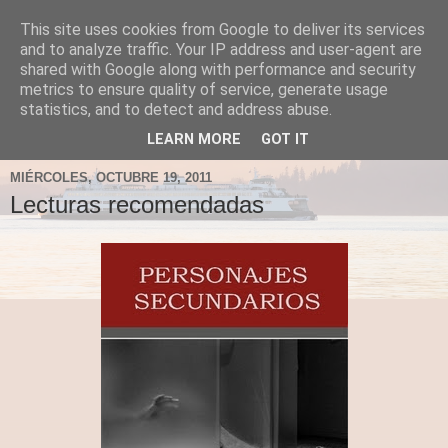
This site uses cookies from Google to deliver its services
Fergus el Destructor
and to analyze traffic. Your IP address and user-agent are
shared with Google along with performance and security
metrics to ensure quality of service, generate usage
Blog sobre lo que le apetece escribir a Fergus, en el caso
statistics, and to detect and address abuse.
de que le apetezca escribir.
LEARN MORE
GOT IT
MIÉRCOLES, OCTUBRE 19, 2011
Lecturas recomendadas