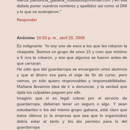
fuerza (denuncia_gabana_multiusos@hotmail.com ) en ella
debeis poner vuestros nombres y apellidos asi como el DNI
y lo que os sustrajeron."
Responder
Anónimo
10:50 p. m., abril 20, 2008
Es indignante. Yo soy uno de esos a los que les robaron la
chaqueta. Íbamos un grupo de unos 15 y creo que mínimo
a 6 nos la robaron, y eso que algunos se fueron antes de
que cerraran.
He odio que del guardarropa se encargaron unos alumnos
y que el dinero era para el viaje de fin de curso; pero
vamos, yo sólo quiero responsables y responsabilidades.
Mañana llevamos idea de ir a denunciar, y la verdad que
ójala los culpables paguen por ello.
Imagino que si es legal cobrar por el servicio de
guardarropa, deberían tener un seguro o algo. Y sean
estudiantes o los del mismo grupo gabana, está claro que
éstos últimos (o la empresa que sea que lo organizaba)
debía estar al tanto y les dio permiso para lo del
guardarropa.