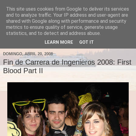
This site uses cookies from Google to deliver its services
Fergus el Destructor
and to analyze traffic. Your IP address and user-agent are
shared with Google along with performance and security
metrics to ensure quality of service, generate usage
Blog sobre lo que le apetece escribir a Fergus, en el caso
statistics, and to detect and address abuse.
de que le apetezca escribir.
LEARN MORE
GOT IT
DOMINGO, ABRIL 20, 2008
Fin de Carrera de Ingenieros 2008: First
Blood Part II