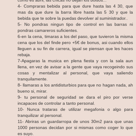
como es abril, las chicas no dejan los bolsos...
4- Compraras bebida para que dure hasta las 4 30, que
mas da que dure la barra libre hasta las 5 30 y que la
bebida que te sobre la puedas devolver al suministrador..
5- No pondras ningun tipo de control en las barras ni
pondras camareros suficientes.
6-en la cena, timaras a los del paso, que tuvieron la misma
cena que los del finde pero +5€ de bonus, asi cuando ellos
lleguen a su fin de carrera, igual se piensan que les haces
rebaja.
7-Apagaras la musica en plena fiesta y con la sala aun
llena, en vez de avisar a la gente que vaya recogeindo sus
cosas y mentalizar al personal, que vaya saliendo
tranquilamente.
8- llamaras a los antidisturbios para que no hagan nada, ah
bueno si, mirar.
9- tu personal de seguridad se dara el piro por verse
incapaces de controlar a tanto personal.
10- Nunca trataras de utilizar megafonia o algo para
tranquilizar al personal.
11- Abriras un guardarropa de unos 30m2 para que unas
1000 personas decidan por si mismas como coger lo que
es suyo.