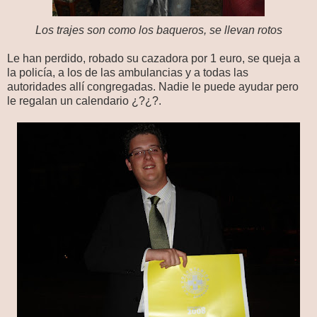
Los trajes son como los baqueros, se llevan rotos
Le han perdido, robado su cazadora por 1 euro, se queja a
la policía, a los de las ambulancias y a todas las
autoridades allí congregadas. Nadie le puede ayudar pero
le regalan un calendario ¿?¿?.