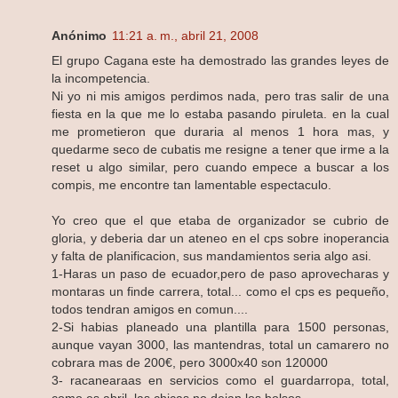
Anónimo
11:21 a. m., abril 21, 2008
El grupo Cagana este ha demostrado las grandes leyes de
la incompetencia.
Ni yo ni mis amigos perdimos nada, pero tras salir de una
fiesta en la que me lo estaba pasando piruleta. en la cual
me prometieron que duraria al menos 1 hora mas, y
quedarme seco de cubatis me resigne a tener que irme a la
reset u algo similar, pero cuando empece a buscar a los
compis, me encontre tan lamentable espectaculo.
Yo creo que el que etaba de organizador se cubrio de
gloria, y deberia dar un ateneo en el cps sobre inoperancia
y falta de planificacion, sus mandamientos seria algo asi.
1-Haras un paso de ecuador,pero de paso aprovecharas y
montaras un finde carrera, total... como el cps es pequeño,
todos tendran amigos en comun....
2-Si habias planeado una plantilla para 1500 personas,
aunque vayan 3000, las mantendras, total un camarero no
cobrara mas de 200€, pero 3000x40 son 120000
3- racanearaas en servicios como el guardarropa, total,