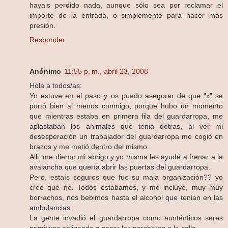
hayais perdido nada, aunque sólo sea por reclamar el
importe de la entrada, o simplemente para hacer más
presión.
Responder
Anónimo
11:55 p. m., abril 23, 2008
Hola a todos/as:
Yo estuve en el paso y os puedo asegurar de que "x" se
portó bien al menos conmigo, porque hubo un momento
que mientras estaba en primera fila del guardarropa, me
aplastaban los animales que tenia detras, al ver mi
desesperación un trabajador del guardarropa me cogió en
brazos y me metió dentro del mismo.
Alli, me dieron mi abrigo y yo misma les ayudé a frenar a la
avalancha que quería abrir las puertas del guardarropa.
Pero, estaís seguros que fue su mala organización?? yo
creo que no. Todos estabamos, y me incluyo, muy muy
borrachos, nos bebimos hasta el alcohol que tenian en las
ambulancias.
La gente invadió el guardarropa como aunténticos seres
primitivos obligando a sacar los percheros a la calle.