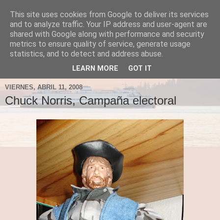
This site uses cookies from Google to deliver its services
Fergus el Destructor
and to analyze traffic. Your IP address and user-agent are
shared with Google along with performance and security
metrics to ensure quality of service, generate usage
Blog sobre lo que le apetece escribir a Fergus, en el caso
statistics, and to detect and address abuse.
de que le apetezca escribir.
LEARN MORE
GOT IT
VIERNES, ABRIL 11, 2008
Chuck Norris, Campaña electoral