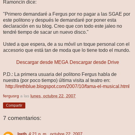
Ramoncín dice:
"Primero demandaré a Fergus por no pagar a las SGAE por
este politono y después le demandaré por poner esta
declaración en su blog. Creo que con todo este jaleo no
tendré tiempo de sacar un nuevo disco."
Usted a que espera, de a su móvil un toque personal con el
accesorio que está tan de moda que lo tiene todo el mundo.
Descargar desde MEGA
Descargar desde Drive
P.D.: La primera usuaria del politono Fergus habla de
nuestra (por poco tiempo) última visita al teatro en:
http://irethblue.blogspot.com/2007/10/fama-el-musical.html
fergusrg
a las
lunes, octubre 22, 2007
Compartir
7 comentarios:
Ireth
4:21 p. m., octubre 22, 2007