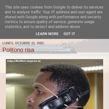
This site uses cookies from Google to deliver its services
Fergus el Destructor
and to analyze traffic. Your IP address and user-agent are
shared with Google along with performance and security
metrics to ensure quality of service, generate usage
Blog sobre lo que le apetece escribir a Fergus, en el caso
statistics, and to detect and address abuse.
de que le apetezca escribir.
LEARN MORE
GOT IT
LUNES, OCTUBRE 22, 2007
Politono risa