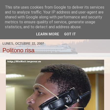
This site uses cookies from Google to deliver its services
Fergus el Destructor
and to analyze traffic. Your IP address and user-agent are
shared with Google along with performance and security
metrics to ensure quality of service, generate usage
Blog sobre lo que le apetece escribir a Fergus, en el caso
statistics, and to detect and address abuse.
de que le apetezca escribir.
LEARN MORE
GOT IT
LUNES, OCTUBRE 22, 2007
Politono risa