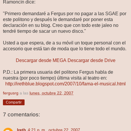
Ramoncín dice:
"Primero demandaré a Fergus por no pagar a las SGAE por
este politono y después le demandaré por poner esta
declaración en su blog. Creo que con todo este jaleo no
tendré tiempo de sacar un nuevo disco."
Usted a que espera, de a su móvil un toque personal con el
accesorio que está tan de moda que lo tiene todo el mundo.
Descargar desde MEGA
Descargar desde Drive
P.D.: La primera usuaria del politono Fergus habla de
nuestra (por poco tiempo) última visita al teatro en:
http://irethblue.blogspot.com/2007/10/fama-el-musical.html
fergusrg
a las
lunes, octubre 22, 2007
Compartir
7 comentarios:
Ireth
4:21 p. m., octubre 22, 2007