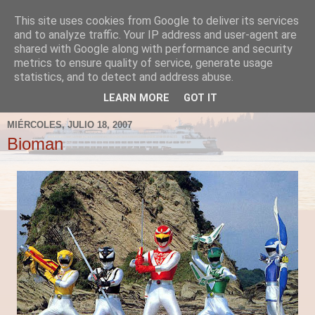
This site uses cookies from Google to deliver its services
Fergus el Destructor
and to analyze traffic. Your IP address and user-agent are
shared with Google along with performance and security
metrics to ensure quality of service, generate usage
Blog sobre lo que le apetece escribir a Fergus, en el caso
statistics, and to detect and address abuse.
de que le apetezca escribir.
LEARN MORE
GOT IT
MIÉRCOLES, JULIO 18, 2007
Bioman