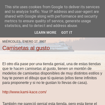
This site uses cookies from Google to deliver its services
Fergus el Destructor
and to analyze traffic. Your IP address and user-agent are
shared with Google along with performance and security
metrics to ensure quality of service, generate usage
Blog sobre lo que le apetece escribir a Fergus, en el caso
statistics, and to detect and address abuse.
de que le apetezca escribir.
LEARN MORE
GOT IT
MIÉRCOLES, ENERO 17, 2007
Camisetas al gusto
El otro día pase por una tienda genial, una de estas tiendas
que te hacen camisetas al gusto, tienen un montón de
modelos de camisetas disponibles de muy distintos estilos y
hay te ponen el dibujo que tú quieras (ellos tiene infinitos
para proponerte y si no te gustan lo llevas de casa).
http://www.kami-kace.com/
También me pareció genial esta tienda, pero esta tiene el