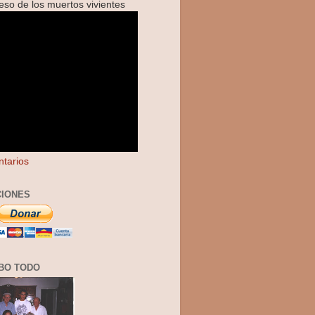
reso de los muertos vivientes
tarios
IONES
BO TODO