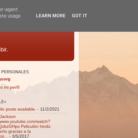
ser-agent
rate usage
LEARN MORE
GOT IT
bir.
 PERSONALES
gusrg
o mi perfil
LE+
ic posts available.
- 11/2/2021
 Jackson
//www.youtube.com/watch?
zbzGHps Peliculón hindú
rto gracias a la
on...
- 3/5/2017