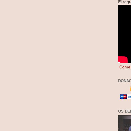
El reg
Comen
DONAC
OS DE