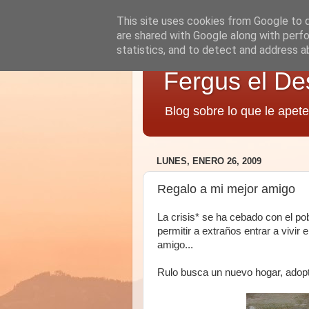
This site uses cookies from Google to de
are shared with Google along with perfo
statistics, and to detect and address a
Fergus el De
Blog sobre lo que le apete
LUNES, ENERO 26, 2009
Regalo a mi mejor amigo
La crisis* se ha cebado con el po
permitir a extraños entrar a vivir
amigo...
Rulo busca un nuevo hogar, adopt