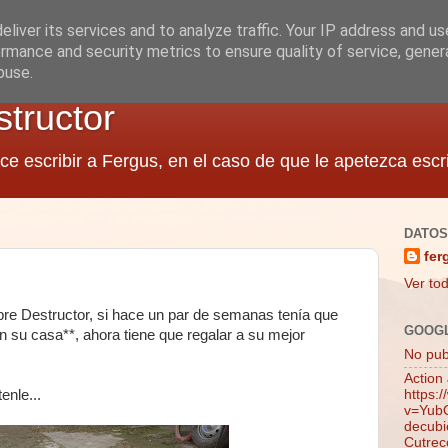
liver its services and to analyze traffic. Your IP address and u
rmance and security metrics to ensure quality of service, gene
buse.
structor
ce escribir a Fergus, en el caso de que le apetezca escri
DATOS
fer
Ver tod
bre Destructor, si hace un par de semanas tenía que
GOOG
 en su casa**, ahora tiene que regalar a su mejor
No publ
Action
enle...
https:
v=YubQ
decubie
Cutrec