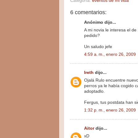
Categoría:
eventos de mi vida
6 comentarios:
Anónimo dijo...
A mi novia le interesa el de
pedido?
Un saludo jefe
4:59 a. m., enero 26, 2009
Ireth
dijo...
Ojalá Rulo encuentre nuevo
perros ya le había cogido c
adoptadlo.
Fergus, tus postdata han sid
1:32 p. m., enero 26, 2009
Aitor
dijo...
xD