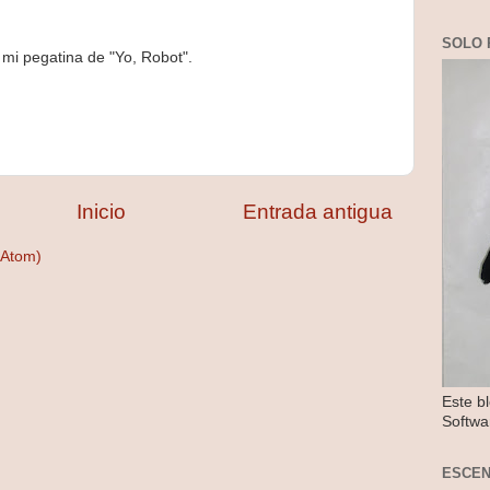
SOLO 
e mi pegatina de "Yo, Robot".
Inicio
Entrada antigua
(Atom)
Este b
Softwa
ESCE