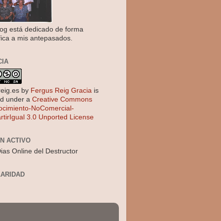
log está dedicado de forma
fica a mis antepasados.
CIA
reig.es
by
Fergus Reig Gracia
is
ed under a
Creative Commons
cimiento-NoComercial-
tirIgual 3.0 Unported License
EN ACTIVO
ias Online del Destructor
ARIDAD