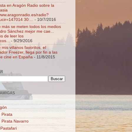
ista en Aragón Radio sobre la
asia
/www.aragonradio.es/radio?
ucir=147014 30:...
- 10/7/2016
 más se meten todos los medios
dro Sánchez mejor me cae...
s de leer los
cos...
- 9/29/2016
mis villanos favoritos, el
dor Freezer, llega por fin a las
de cine en España
- 11/8/2015
AR
AMIGAS
agón
 Pirata
o Pirata Navarro
 Pastafari