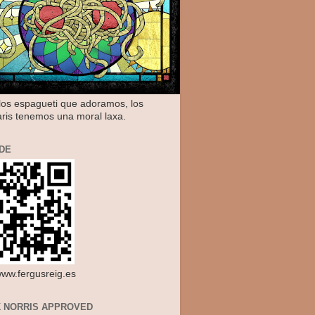
os espagueti que adoramos, los
aris tenemos una moral laxa.
DE
/www.fergusreig.es
 NORRIS APPROVED