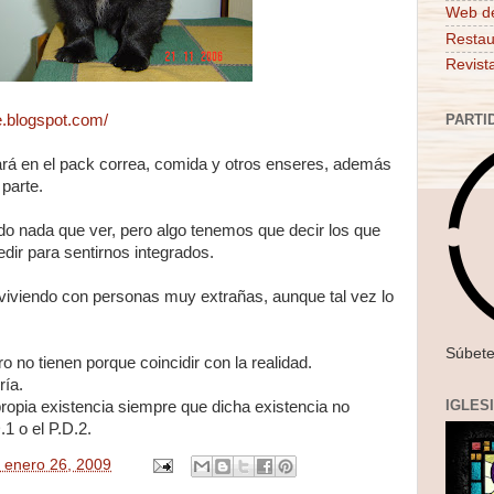
Web d
Restau
Revist
PARTI
e.blogspot.com/
ará en el pack correa, comida y otros enseres, además
parte.
ido nada que ver, pero algo tenemos que decir los que
ir para sentirnos integrados.
 viviendo con personas muy extrañas, aunque tal vez lo
Súbete
ro no tienen porque coincidir con la realidad.
ría.
IGLES
ropia existencia siempre que dicha existencia no
1 o el P.D.2.
, enero 26, 2009