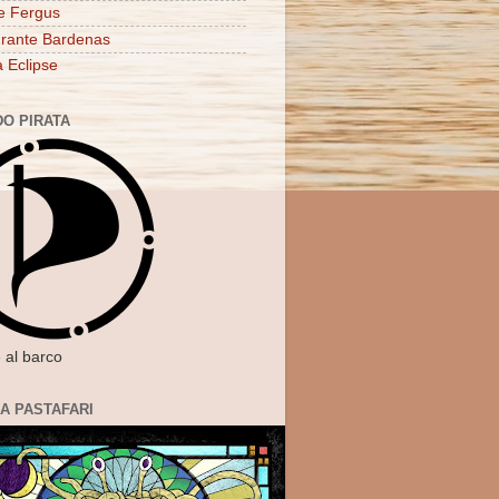
e Fergus
rante Bardenas
a Eclipse
DO PIRATA
 al barco
IA PASTAFARI