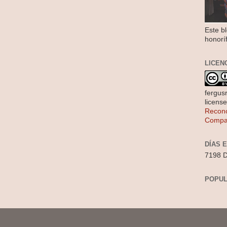
Este b
honorí
LICEN
fergus
licens
Recono
Compar
DÍAS 
7198 D
POPUL