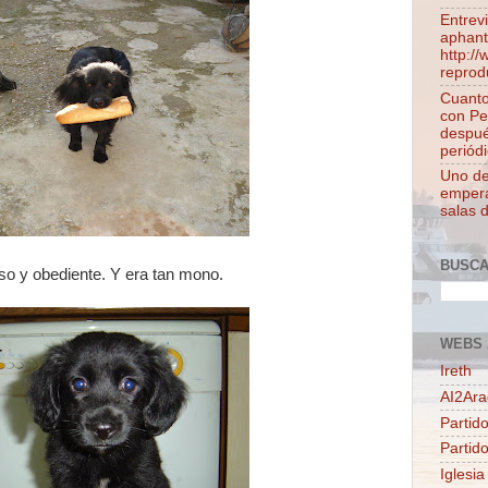
Entrev
aphant
http:/
reprod
Cuanto
con Pe
despué
periódi
Uno de 
empera
salas 
BUSC
so y obediente. Y era tan mono.
WEBS 
Ireth
AI2Ar
Partido
Partid
Iglesia