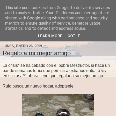
This site uses cookies from Google to deliver its services
Fergus el Destructor
and to analyze traffic. Your IP address and user-agent are
shared with Google along with performance and security
metrics to ensure quality of service, generate usage
Blog sobre lo que le apetece escribir a Fergus, en el caso
statistics, and to detect and address abuse.
de que le apetezca escribir.
LEARN MORE
GOT IT
LUNES, ENERO 26, 2009
Regalo a mi mejor amigo
La crisis* se ha cebado con el pobre Destructor, si hace un
par de semanas tenía que permitir a extraños entrar a vivir
en su casa**, ahora tiene que regalar a su mejor amigo...
Rulo busca un nuevo hogar, adoptenle...