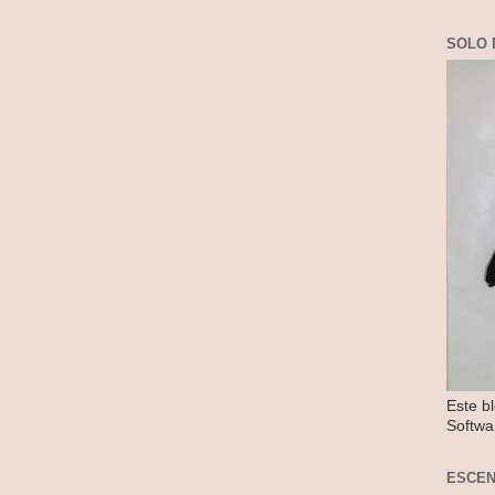
SOLO 
Este b
Softwa
ESCE