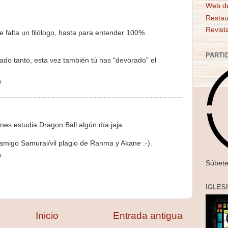
Web d
Restau
Revist
e falta un filólogo, hasta para entender 100%
PARTI
ado tanto, esta vez también tú has "devorado" el
9
ones estudia Dragon Ball algún día jaja.
amigo Samurai/vil plagio de Ranma y Akane :-).
9
Súbete
IGLES
Inicio
Entrada antigua