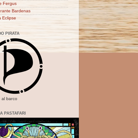
e Fergus
rante Bardenas
a Eclipse
DO PIRATA
 al barco
IA PASTAFARI