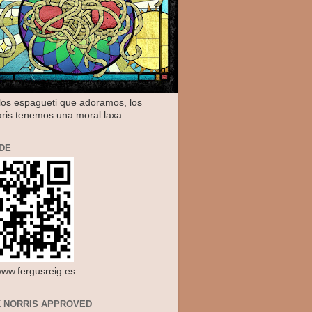
os espagueti que adoramos, los
aris tenemos una moral laxa.
DE
/www.fergusreig.es
 NORRIS APPROVED