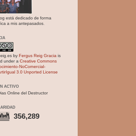
log está dedicado de forma
fica a mis antepasados.
CIA
reig.es
by
Fergus Reig Gracia
is
ed under a
Creative Commons
cimiento-NoComercial-
tirIgual 3.0 Unported License
EN ACTIVO
ias Online del Destructor
ARIDAD
356,289