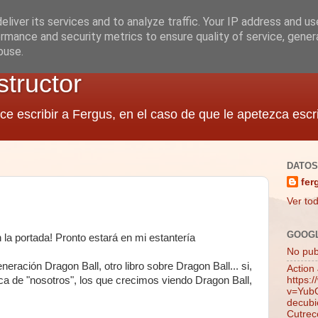
liver its services and to analyze traffic. Your IP address and u
rmance and security metrics to ensure quality of service, gene
buse.
structor
ce escribir a Fergus, en el caso de que le apetezca escri
DATOS
fer
Ver tod
GOOG
 la portada! Pronto estará en mi estantería
No publ
eración Dragon Ball, otro libro sobre Dragon Ball... si,
Action
rca de "nosotros", los que crecimos viendo Dragon Ball,
https:
v=YubQ
decubie
Cutrec