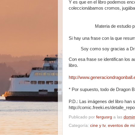
Y es que en el libro podemos enc
coleccionábamos cromos, jugábam
Materia de estudio pa
Si hay una frase con la que resumi
Soy como soy gracias a Dr
Con esa frase se identifican los au
libro.
http://www.generaciondragonball.
* Por supuesto, todo de Dragon Ba
P.D.: Las imágenes del libro han s
http://comic.freeki.es/detalle_rep
Publicado por
fergusrg
a las
domin
Categoría:
cine y tv
,
eventos de mi