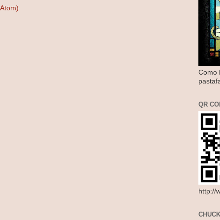
(Atom)
Como l
pastaf
QR CO
http:/
CHUCK