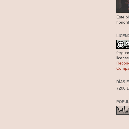
Este b
honorí
LICEN
fergus
licens
Recono
Compar
DÍAS 
7200 D
POPUL