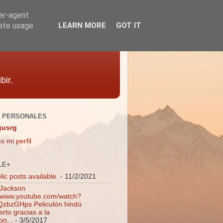
ser-agent
rate usage
LEARN MORE
GOT IT
bir.
 PERSONALES
gusrg
o mi perfil
LE+
ic posts available.
- 11/2/2021
 Jackson
//www.youtube.com/watch?
zbzGHps Peliculón hindú
rto gracias a la
on...
- 3/5/2017