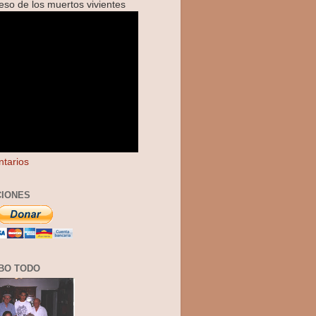
reso de los muertos vivientes
tarios
IONES
BO TODO