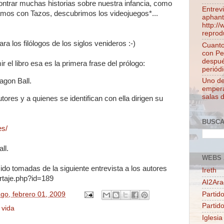
ontrar muchas historias sobre nuestra infancia, como
Entrev
os con Tazos, descubrimos los videojuegos*...
aphant
http:/
reprod
ra los filólogos de los siglos venideros :-)
Cuanto
con Pe
despué
r el libro esa es la primera frase del prólogo:
periódi
agon Ball.
Uno de 
empera
salas 
tores y a quienes se identifican con ella dirigen su
BUSC
es/
ll.
WEBS 
ido tomadas de la siguiente entrevista a los autores
Ireth
ortaje.php?id=189
AI2Ar
Partido
go, febrero 01, 2009
Partid
 vida
Iglesia