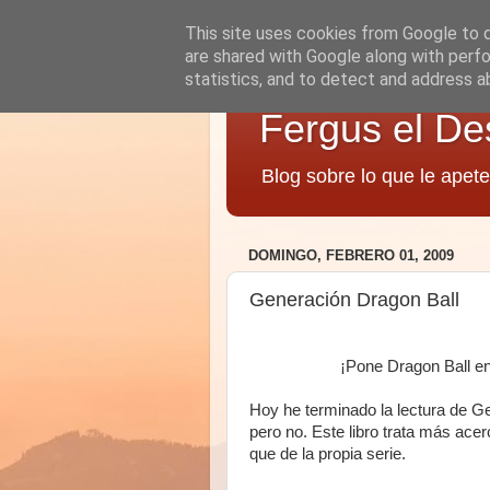
This site uses cookies from Google to de
are shared with Google along with perfo
statistics, and to detect and address a
Fergus el De
Blog sobre lo que le apete
DOMINGO, FEBRERO 01, 2009
Generación Dragon Ball
¡Pone Dragon Ball en
Hoy he terminado la lectura de Gen
pero no. Este libro trata más ace
que de la propia serie.