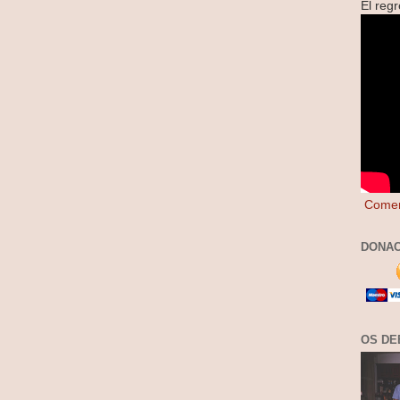
El reg
Comen
DONAC
OS DE