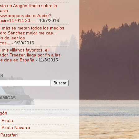
ista en Aragón Radio sobre la
asia
/www.aragonradio.es/radio?
ucir=147014 30:...
- 10/7/2016
 más se meten todos los medios
dro Sánchez mejor me cae...
s de leer los
cos...
- 9/29/2016
mis villanos favoritos, el
dor Freezer, llega por fin a las
de cine en España
- 11/8/2015
AR
AMIGAS
agón
 Pirata
o Pirata Navarro
 Pastafari