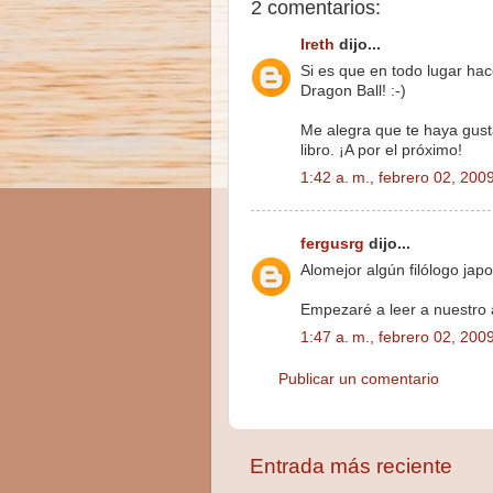
2 comentarios:
Ireth
dijo...
Si es que en todo lugar hac
Dragon Ball! :-)
Me alegra que te haya gust
libro. ¡A por el próximo!
1:42 a. m., febrero 02, 200
fergusrg
dijo...
Alomejor algún filólogo jap
Empezaré a leer a nuestro 
1:47 a. m., febrero 02, 200
Publicar un comentario
Entrada más reciente