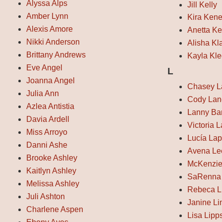
Alyssa Alps
Jill Kelly
Amber Lynn
Kira Kene
Alexis Amore
Anetta Ke
Nikki Anderson
Alisha Kl
Brittany Andrews
Kayla Kl
Eve Angel
L
Joanna Angel
Chasey L
Julia Ann
Cody Lan
Azlea Antistia
Lanny Ba
Davia Ardell
Victoria 
Miss Arroyo
Lucía Lap
Danni Ashe
Avena Le
Brooke Ashley
McKenzie
Kaitlyn Ashley
SaRenna
Melissa Ashley
Rebeca L
Juli Ashton
Janine L
Charlene Aspen
Lisa Lipp