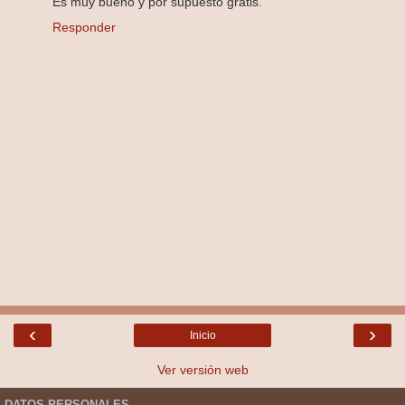
Es muy bueno y por supuesto gratis.
Responder
‹
›
Inicio
Ver versión web
DATOS PERSONALES