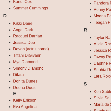
Kandi Cox
Pandora 
Summer Cummings
Penny Po
D
Moana Po
Teagan P
Kikki Daire
R
Angel Dark
Racquel Darrian
Taylor Ra
Jessica Dee
Alicia Rh
Devon (actriz porno)
Jessica R
Tiffani DiGivanni
Tawny Ro
Mya Diamond
Daphne 
Simony Diamond
Sophia R
Dilara
Lara Rox
Donita Dunes
S
Deena Duos
Keri Sabl
E
Silvia Sai
Kelly Erikson
María de
Eva Angelina
Sandy (ac