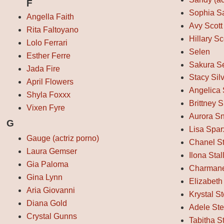
F
Sophia Sa
Angella Faith
Avy Scott
Rita Faltoyano
Hillary Sc
Lolo Ferrari
Selen
Esther Ferre
Sakura S
Jada Fire
Stacy Sil
April Flowers
Angelica 
Shyla Foxxx
Brittney 
Vixen Fyre
Aurora S
G
Lisa Spar
Gauge (actriz porno)
Chanel S
Laura Gemser
Ilona Stal
Gia Paloma
Charmane
Gina Lynn
Elizabeth 
Aria Giovanni
Krystal St
Diana Gold
Adele St
Crystal Gunns
Tabitha S