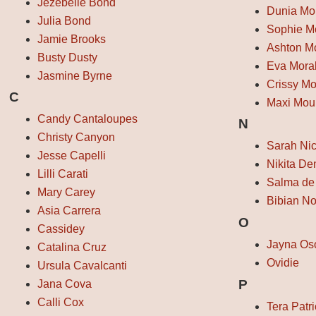
Jezebelle Bond
Dunia Mo
Julia Bond
Sophie M
Jamie Brooks
Ashton M
Busty Dusty
Eva Mora
Jasmine Byrne
Crissy M
C
Maxi Mou
Candy Cantaloupes
N
Christy Canyon
Sarah Ni
Jesse Capelli
Nikita De
Lilli Carati
Salma de
Mary Carey
Bibian No
Asia Carrera
O
Cassidey
Jayna Os
Catalina Cruz
Ovidie
Ursula Cavalcanti
P
Jana Cova
Calli Cox
Tera Patri