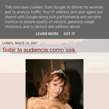
This site uses cookies from Google to deliver its services
Fergus el Destructor
and to analyze traffic. Your IP address and user-agent are
shared with Google along with performance and security
metrics to ensure quality of service, generate usage
Blog sobre lo que le apetece escribir a Fergus, en el caso
statistics, and to detect and address abuse.
de que le apetezca escribir.
LEARN MORE
GOT IT
LUNES, MAYO 14, 2007
Subir la audiencia como sea