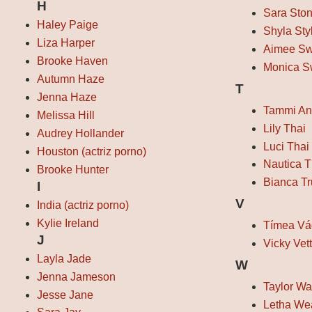
H
Sara Sto
Haley Paige
Shyla Sty
Liza Harper
Aimee Sw
Brooke Haven
Monica S
Autumn Haze
T
Jenna Haze
Tammi An
Melissa Hill
Lily Thai
Audrey Hollander
Luci Thai
Houston (actriz porno)
Nautica T
Brooke Hunter
Bianca T
I
V
India (actriz porno)
Kylie Ireland
Tímea Vá
J
Vicky Vet
Layla Jade
W
Jenna Jameson
Taylor W
Jesse Jane
Letha We