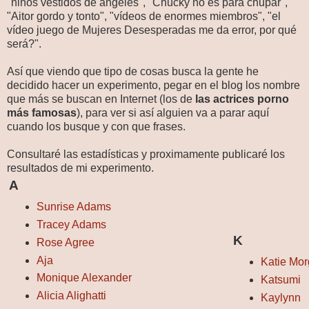
"niños vestidos de ángeles", "Chucky no es para chupar",
"Aitor gordo y tonto", "vídeos de enormes miembros", "el
vídeo juego de Mujeres Desesperadas me da error, por qué
será?".
Así que viendo que tipo de cosas busca la gente he
decidido hacer un experimento, pegar en el blog los nombre
que más se buscan en Internet (los de
las actrices porno
más famosas
), para ver si así alguien va a parar aquí
cuando los busque y con que frases.
Consultaré las estadísticas y proximamente publicaré los
resultados de mi experimento.
A
Sunrise Adams
Tracey Adams
K
Rose Agree
Aja
Katie Mo
Monique Alexander
Katsumi
Alicia Alighatti
Kaylynn