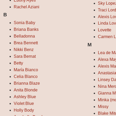
Ebony Ayes
Sky Lope
Rachel Aziani
Traci Lor
B
Alexis Lo
Sonia Baby
Linda Lov
Briana Banks
Lovette
Belladonna
Carmen L
Brea Bennett
M
Nikki Benz
Lea de M
Sara Bernat
Alexa Ma
Betty
Alexis Ma
María Bianco
Anastasi
Celia Blanco
Linsey D
Brianna Blaze
Nina Mer
Anita Blonde
Gianna M
Ashley Blue
Minka (m
Violet Blue
Missy
Holly Body
Blake Mit