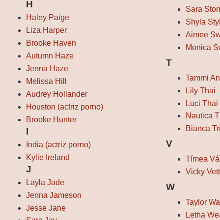
H
Sara Sto
Haley Paige
Shyla Sty
Liza Harper
Aimee Sw
Brooke Haven
Monica S
Autumn Haze
T
Jenna Haze
Tammi An
Melissa Hill
Lily Thai
Audrey Hollander
Luci Thai
Houston (actriz porno)
Nautica T
Brooke Hunter
Bianca T
I
V
India (actriz porno)
Kylie Ireland
Tímea Vá
J
Vicky Vet
Layla Jade
W
Jenna Jameson
Taylor W
Jesse Jane
Letha We