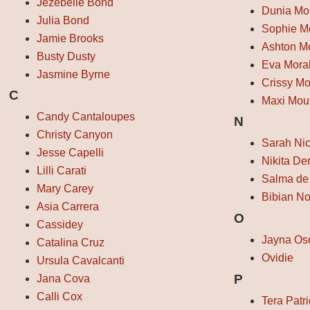
Jezebelle Bond
Dunia Mo
Julia Bond
Sophie M
Jamie Brooks
Ashton M
Busty Dusty
Eva Mora
Jasmine Byrne
Crissy M
C
Maxi Mou
Candy Cantaloupes
N
Christy Canyon
Sarah Ni
Jesse Capelli
Nikita De
Lilli Carati
Salma de
Mary Carey
Bibian No
Asia Carrera
O
Cassidey
Jayna Os
Catalina Cruz
Ovidie
Ursula Cavalcanti
P
Jana Cova
Calli Cox
Tera Patri