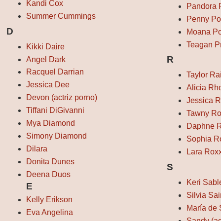
Kandi Cox
Pandora 
Summer Cummings
Penny Po
D
Moana Po
Teagan P
Kikki Daire
R
Angel Dark
Racquel Darrian
Taylor Ra
Jessica Dee
Alicia Rh
Devon (actriz porno)
Jessica R
Tiffani DiGivanni
Tawny Ro
Mya Diamond
Daphne 
Simony Diamond
Sophia R
Dilara
Lara Rox
Donita Dunes
S
Deena Duos
Keri Sabl
E
Silvia Sai
Kelly Erikson
María de
Eva Angelina
Sandy (ac