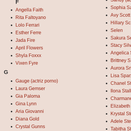
F
Sophia Sa
Angella Faith
Avy Scott
Rita Faltoyano
Hillary Sc
Lolo Ferrari
Selen
Esther Ferre
Sakura S
Jada Fire
Stacy Sil
April Flowers
Angelica 
Shyla Foxxx
Brittney 
Vixen Fyre
Aurora S
G
Lisa Spar
Gauge (actriz porno)
Chanel S
Laura Gemser
Ilona Stal
Gia Paloma
Charmane
Gina Lynn
Elizabeth 
Aria Giovanni
Krystal St
Diana Gold
Adele St
Crystal Gunns
Tabitha S