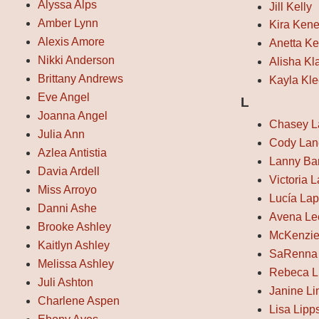
Alyssa Alps
Jill Kelly
Amber Lynn
Kira Kene
Alexis Amore
Anetta Ke
Nikki Anderson
Alisha Kl
Brittany Andrews
Kayla Kl
Eve Angel
L
Joanna Angel
Chasey L
Julia Ann
Cody Lan
Azlea Antistia
Lanny Ba
Davia Ardell
Victoria 
Miss Arroyo
Lucía Lap
Danni Ashe
Avena Le
Brooke Ashley
McKenzie
Kaitlyn Ashley
SaRenna
Melissa Ashley
Rebeca L
Juli Ashton
Janine L
Charlene Aspen
Lisa Lipp