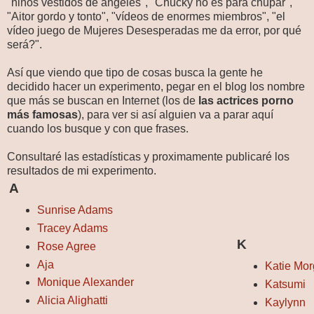
"niños vestidos de ángeles", "Chucky no es para chupar",
"Aitor gordo y tonto", "vídeos de enormes miembros", "el
vídeo juego de Mujeres Desesperadas me da error, por qué
será?".
Así que viendo que tipo de cosas busca la gente he
decidido hacer un experimento, pegar en el blog los nombre
que más se buscan en Internet (los de
las actrices porno
más famosas
), para ver si así alguien va a parar aquí
cuando los busque y con que frases.
Consultaré las estadísticas y proximamente publicaré los
resultados de mi experimento.
A
Sunrise Adams
Tracey Adams
K
Rose Agree
Aja
Katie Mo
Monique Alexander
Katsumi
Alicia Alighatti
Kaylynn