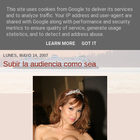
This site uses cookies from Google to deliver its services
Fergus el Destructor
and to analyze traffic. Your IP address and user-agent are
shared with Google along with performance and security
metrics to ensure quality of service, generate usage
Blog sobre lo que le apetece escribir a Fergus, en el caso
statistics, and to detect and address abuse.
de que le apetezca escribir.
LEARN MORE
GOT IT
LUNES, MAYO 14, 2007
Subir la audiencia como sea