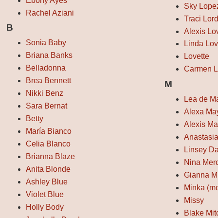
Ebony Ayes
Sky Lope
Rachel Aziani
Traci Lor
B
Alexis Lo
Sonia Baby
Linda Lov
Briana Banks
Lovette
Belladonna
Carmen L
Brea Bennett
M
Nikki Benz
Lea de M
Sara Bernat
Alexa Ma
Betty
Alexis Ma
María Bianco
Anastasi
Celia Blanco
Linsey D
Brianna Blaze
Nina Mer
Anita Blonde
Gianna M
Ashley Blue
Minka (m
Violet Blue
Missy
Holly Body
Blake Mit