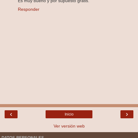
Es muy bueno y por supuesto gratis.
Responder
‹
›
Inicio
Ver versión web
DATOS PERSONALES