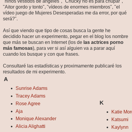
"niños vestidos de ángeles", "Chucky no es para chupar",
"Aitor gordo y tonto", "vídeos de enormes miembros", "el
vídeo juego de Mujeres Desesperadas me da error, por qué
será?".
Así que viendo que tipo de cosas busca la gente he
decidido hacer un experimento, pegar en el blog los nombre
que más se buscan en Internet (los de
las actrices porno
más famosas
), para ver si así alguien va a parar aquí
cuando los busque y con que frases.
Consultaré las estadísticas y proximamente publicaré los
resultados de mi experimento.
A
Sunrise Adams
Tracey Adams
K
Rose Agree
Aja
Katie Mo
Monique Alexander
Katsumi
Alicia Alighatti
Kaylynn