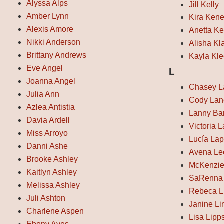
Alyssa Alps
Jill Kelly
Amber Lynn
Kira Kene
Alexis Amore
Anetta Ke
Nikki Anderson
Alisha Kl
Brittany Andrews
Kayla Kl
Eve Angel
L
Joanna Angel
Chasey L
Julia Ann
Cody Lan
Azlea Antistia
Lanny Ba
Davia Ardell
Victoria 
Miss Arroyo
Lucía Lap
Danni Ashe
Avena Le
Brooke Ashley
McKenzie
Kaitlyn Ashley
SaRenna
Melissa Ashley
Rebeca L
Juli Ashton
Janine L
Charlene Aspen
Lisa Lipp