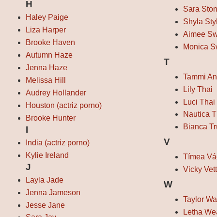
H
Sara Sto
Haley Paige
Shyla Sty
Liza Harper
Aimee Sw
Brooke Haven
Monica S
Autumn Haze
T
Jenna Haze
Tammi An
Melissa Hill
Lily Thai
Audrey Hollander
Luci Thai
Houston (actriz porno)
Nautica T
Brooke Hunter
Bianca T
I
V
India (actriz porno)
Kylie Ireland
Tímea Vá
J
Vicky Vet
Layla Jade
W
Jenna Jameson
Taylor W
Jesse Jane
Letha We