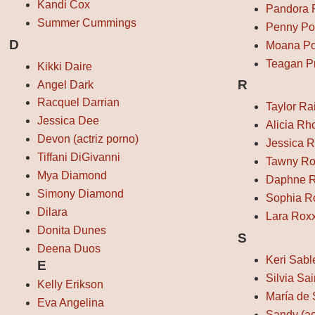
Kandi Cox
Pandora 
Summer Cummings
Penny Po
D
Moana Po
Teagan P
Kikki Daire
R
Angel Dark
Racquel Darrian
Taylor Ra
Jessica Dee
Alicia Rh
Devon (actriz porno)
Jessica R
Tiffani DiGivanni
Tawny Ro
Mya Diamond
Daphne 
Simony Diamond
Sophia R
Dilara
Lara Rox
Donita Dunes
S
Deena Duos
Keri Sabl
E
Silvia Sai
Kelly Erikson
María de
Eva Angelina
Sandy (ac