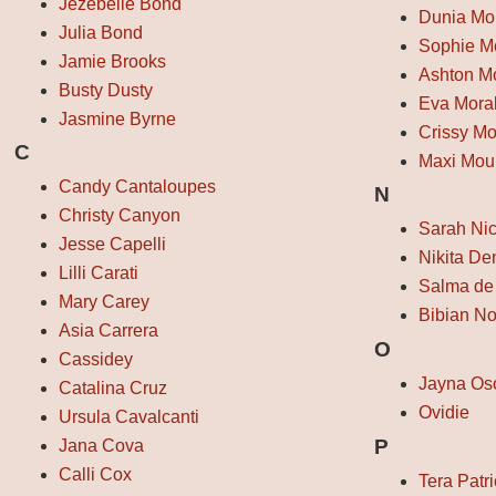
Jezebelle Bond
Dunia Mo
Julia Bond
Sophie M
Jamie Brooks
Ashton M
Busty Dusty
Eva Mora
Jasmine Byrne
Crissy M
C
Maxi Mou
Candy Cantaloupes
N
Christy Canyon
Sarah Ni
Jesse Capelli
Nikita De
Lilli Carati
Salma de
Mary Carey
Bibian No
Asia Carrera
O
Cassidey
Jayna Os
Catalina Cruz
Ovidie
Ursula Cavalcanti
P
Jana Cova
Calli Cox
Tera Patri