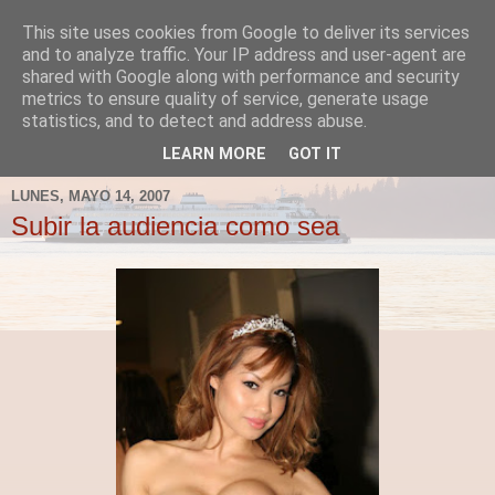
This site uses cookies from Google to deliver its services
Fergus el Destructor
and to analyze traffic. Your IP address and user-agent are
shared with Google along with performance and security
metrics to ensure quality of service, generate usage
Blog sobre lo que le apetece escribir a Fergus, en el caso
statistics, and to detect and address abuse.
de que le apetezca escribir.
LEARN MORE
GOT IT
LUNES, MAYO 14, 2007
Subir la audiencia como sea