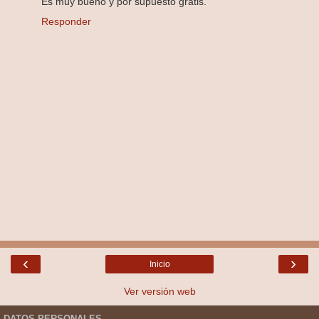
Es muy bueno y por supuesto gratis.
Responder
‹
›
Inicio
Ver versión web
DATOS PERSONALES