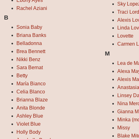
Ebony Ayes
Sky Lope
Rachel Aziani
Traci Lor
B
Alexis Lo
Sonia Baby
Linda Lov
Briana Banks
Lovette
Belladonna
Carmen L
Brea Bennett
M
Nikki Benz
Lea de M
Sara Bernat
Alexa Ma
Betty
Alexis Ma
María Bianco
Anastasi
Celia Blanco
Linsey D
Brianna Blaze
Nina Mer
Anita Blonde
Gianna M
Ashley Blue
Minka (m
Violet Blue
Missy
Holly Body
Blake Mit