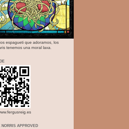
os espagueti que adoramos, los
aris tenemos una moral laxa.
DE
/www.fergusreig.es
 NORRIS APPROVED