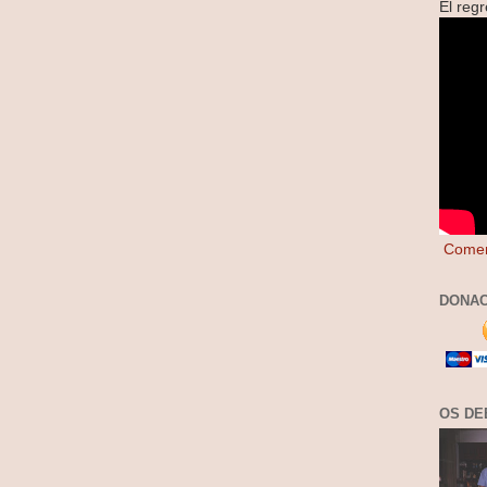
El reg
Comen
DONAC
OS DE