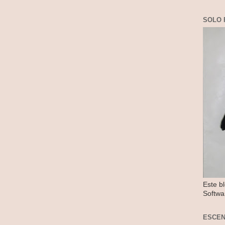
SOLO 
Este b
Softwa
ESCE