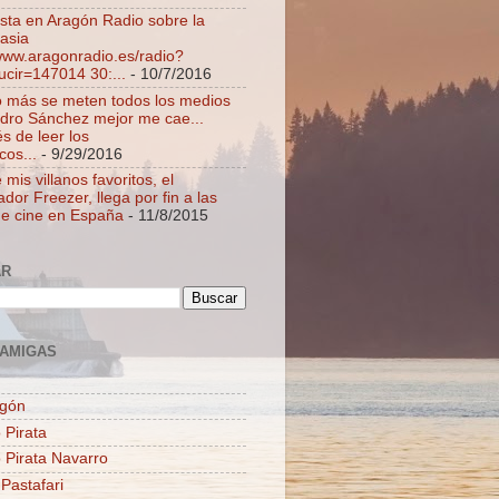
ista en Aragón Radio sobre la
asia
/www.aragonradio.es/radio?
ucir=147014 30:...
- 10/7/2016
 más se meten todos los medios
dro Sánchez mejor me cae...
s de leer los
cos...
- 9/29/2016
mis villanos favoritos, el
dor Freezer, llega por fin a las
de cine en España
- 11/8/2015
AR
AMIGAS
agón
 Pirata
o Pirata Navarro
 Pastafari