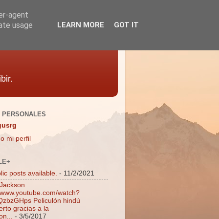
ser-agent
rate usage
LEARN MORE
GOT IT
bir.
 PERSONALES
gusrg
o mi perfil
LE+
ic posts available.
- 11/2/2021
 Jackson
//www.youtube.com/watch?
zbzGHps Peliculón hindú
rto gracias a la
on...
- 3/5/2017