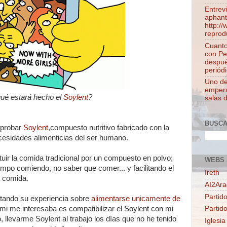
Entrev
aphant
http:/
reprod
Cuanto
con Pe
despué
periódi
Uno de 
empera
ué estará hecho el
Soylent
?
salas 
BUSC
 probar
Soylent
,compuesto nutritivo fabricado con la
necesidades alimenticias del ser humano.
tuir la comida tradicional por un compuesto en polvo;
WEBS 
iempo comiendo, no saber que comer... y facilitando el
Ireth
a comida.
AI2Ar
Partido
ntando su experiencia sobre
alimentarse unicamente de
a mi me interesaba es compatibilizar el Soylent con mi
Partid
, llevarme Soylent al trabajo los días que no he tenido
Iglesia