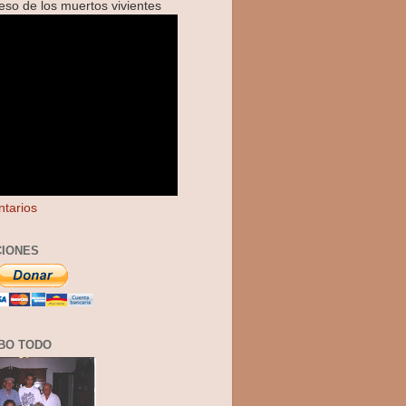
reso de los muertos vivientes
tarios
IONES
BO TODO