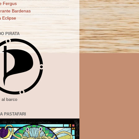
e Fergus
rante Bardenas
a Eclipse
DO PIRATA
 al barco
IA PASTAFARI