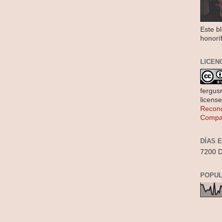
Este b
honorí
LICEN
fergus
licens
Recono
Compar
DÍAS 
7200 D
POPUL