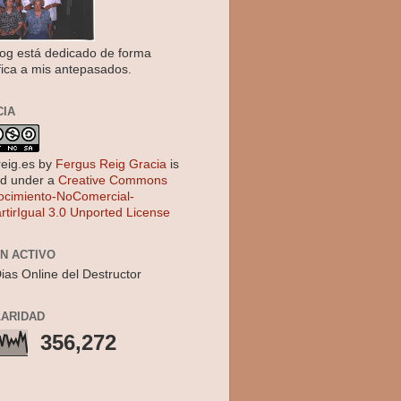
log está dedicado de forma
fica a mis antepasados.
CIA
reig.es
by
Fergus Reig Gracia
is
ed under a
Creative Commons
cimiento-NoComercial-
tirIgual 3.0 Unported License
EN ACTIVO
ias Online del Destructor
ARIDAD
356,272