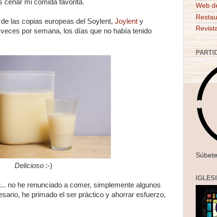
s cenar mi comida favorita.
Web d
Restau
e las copias europeas del Soylent,
Joylent
y
Revist
veces por semana, los días que no había tenido
PARTI
Súbete
Delicioso
:-)
IGLES
r... no he renunciado a comer, simplemente
algunos
ario, he primado el ser práctico y ahorrar esfuerzo,