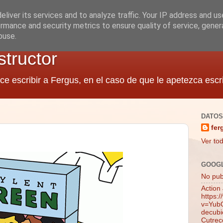
liver its services and to analyze traffic. Your IP address and u
rmance and security metrics to ensure quality of service, gene
buse.
structor
ce escribir a Fergus, en el caso de que le apetezca escri
DATOS
fer
Ver tod
GOOG
No publ
Action
https:
v=YubQ
decubie
Cutrec