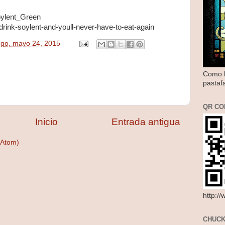
oylent_Green
drink-soylent-and-youll-never-have-to-eat-again
go, mayo 24, 2015
Como l
pastaf
QR CO
Inicio
Entrada antigua
(Atom)
http:/
CHUCK