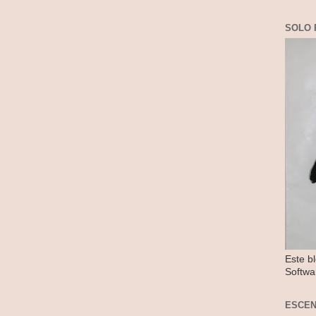
SOLO 
Este b
Softwa
ESCE