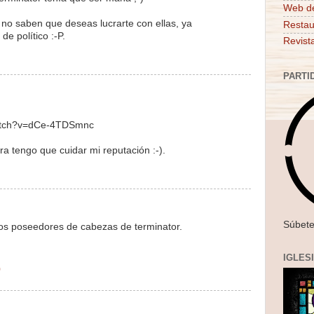
Web d
 no saben que deseas lucrarte con ellas, ya
Restau
e político :-P.
Revist
PARTI
watch?v=dCe-4TDSmnc
a tengo que cuidar mi reputación :-).
Súbete
 los poseedores de cabezas de terminator.
IGLES
0