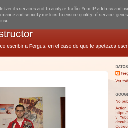
liver its services and to analyze traffic. Your IP address and u
rmance and security metrics to ensure quality of service, gene
buse.
structor
ce escribir a Fergus, en el caso de que le apetezca escri
DATOS
fer
Ver tod
GOOG
No publ
Action
https:
v=YubQ
decubie
Cutrec