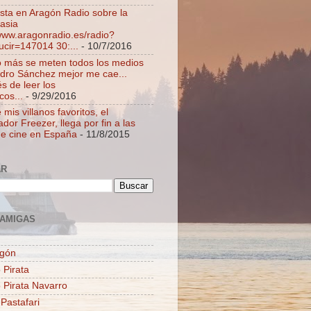
ista en Aragón Radio sobre la
asia
/www.aragonradio.es/radio?
ucir=147014 30:...
- 10/7/2016
 más se meten todos los medios
dro Sánchez mejor me cae...
s de leer los
cos...
- 9/29/2016
mis villanos favoritos, el
dor Freezer, llega por fin a las
de cine en España
- 11/8/2015
AR
AMIGAS
agón
 Pirata
o Pirata Navarro
 Pastafari