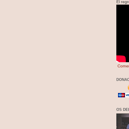
El reg
Comen
DONAC
OS DE