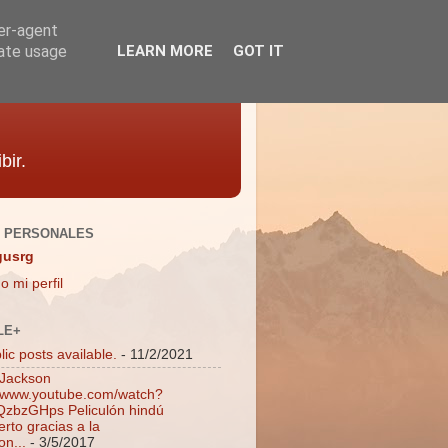
ser-agent
rate usage
LEARN MORE
GOT IT
bir.
 PERSONALES
gusrg
o mi perfil
LE+
ic posts available.
- 11/2/2021
 Jackson
//www.youtube.com/watch?
zbzGHps Peliculón hindú
rto gracias a la
on...
- 3/5/2017