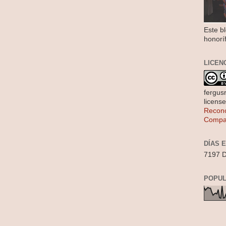
Este b
honorí
LICEN
fergus
licens
Recono
Compar
DÍAS 
7197 D
POPUL