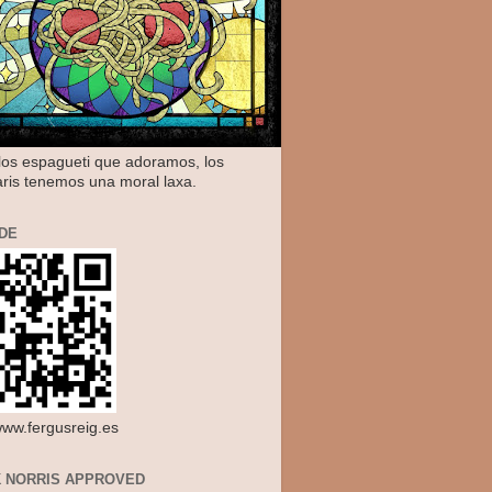
os espagueti que adoramos, los
aris tenemos una moral laxa.
DE
/www.fergusreig.es
 NORRIS APPROVED