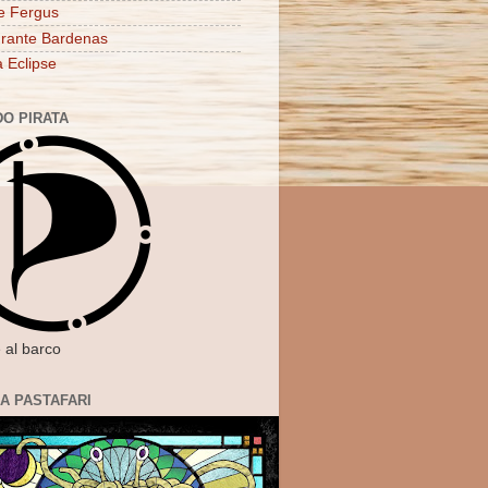
e Fergus
rante Bardenas
a Eclipse
DO PIRATA
 al barco
IA PASTAFARI