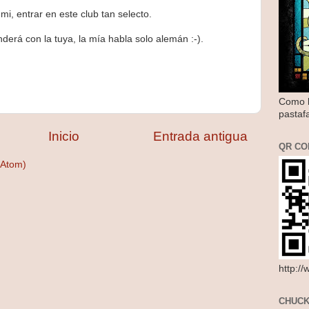
mi, entrar en este club tan selecto.
derá con la tuya, la mía habla solo alemán :-).
Como l
pastaf
Inicio
Entrada antigua
QR CO
(Atom)
http:/
CHUCK