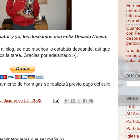
Entrev
aphant
http:/
reprod
Cuanto
con Pe
ator y yo, les deseamos una Feliz Década Nueva.
despué
periódi
 al blog, se que muchos lo estabais deseando, así que
Uno de 
os la tarea. Gracias por adelantado :-).
empera
salas 
BUSC
inamiento de hormigas se realizará previo pago del euro
WEBS 
s, diciembre 31, 2009
Ireth
AI2Ar
Partido
Partid
Iglesia
erminator tenía que ser maña ;-)