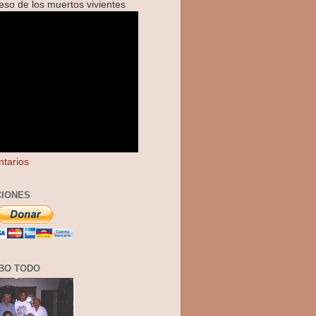
reso de los muertos vivientes
tarios
IONES
BO TODO