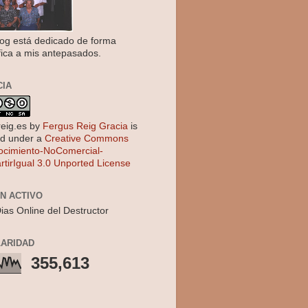
log está dedicado de forma
fica a mis antepasados.
CIA
reig.es
by
Fergus Reig Gracia
is
ed under a
Creative Commons
cimiento-NoComercial-
tirIgual 3.0 Unported License
EN ACTIVO
ias Online del Destructor
ARIDAD
355,613