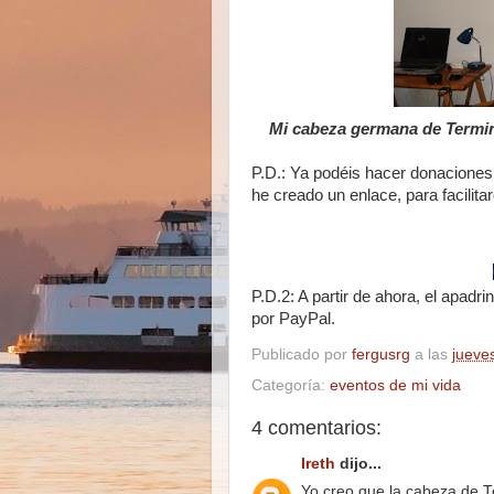
Mi cabeza germana de Termin
P.D.: Ya podéis hacer donaciones
he creado un enlace, para facilitar
P.D.2: A partir de ahora, el apadr
por PayPal.
Publicado por
fergusrg
a las
jueve
Categoría:
eventos de mi vida
4 comentarios:
Ireth
dijo...
Yo creo que la cabeza de T