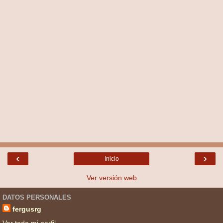
‹
›
Inicio
Ver versión web
DATOS PERSONALES
fergusrg
Ver todo mi perfil