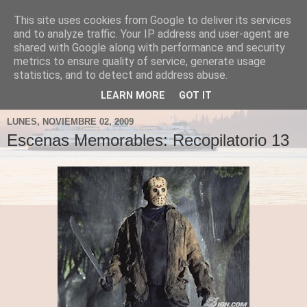
This site uses cookies from Google to deliver its services
Fergus el Destructor
and to analyze traffic. Your IP address and user-agent are
shared with Google along with performance and security
metrics to ensure quality of service, generate usage
Blog sobre lo que le apetece escribir a Fergus, en el caso
statistics, and to detect and address abuse.
de que le apetezca escribir.
LEARN MORE
GOT IT
LUNES, NOVIEMBRE 02, 2009
Escenas Memorables: Recopilatorio 13