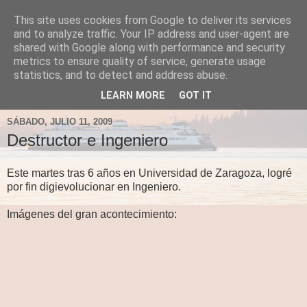
This site uses cookies from Google to deliver its services
Fergus el Destructor
and to analyze traffic. Your IP address and user-agent are
shared with Google along with performance and security
metrics to ensure quality of service, generate usage
Blog sobre lo que le apetece escribir a Fergus, en el caso
statistics, and to detect and address abuse.
de que le apetezca escribir.
LEARN MORE
GOT IT
SÁBADO, JULIO 11, 2009
Destructor e Ingeniero
Este martes tras 6 años en Universidad de Zaragoza, logré
por fin digievolucionar en Ingeniero.
Imágenes del gran acontecimiento: