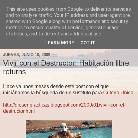
This site uses cookies from Google to deliver its services
Fergus el Destructor
and to analyze traffic. Your IP address and user-agent are
shared with Google along with performance and security
metrics to ensure quality of service, generate usage
Blog sobre lo que le apetece escribir a Fergus, en el caso
statistics, and to detect and address abuse.
de que le apetezca escribir.
LEARN MORE
GOT IT
JUEVES, JUNIO 18, 2009
Vivir con el Destructor: Habitación libre
returns
Hace ya unos meses desde este post con el que
iniciábamos la búsqueda de un sustituto para
Criterio Único
.
http://diosenpracticas.blogspot.com/2009/01/vivir-con-el-
destructor.html