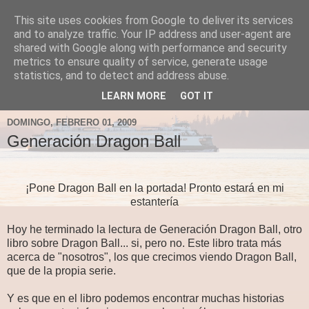
This site uses cookies from Google to deliver its services
Fergus el Destructor
and to analyze traffic. Your IP address and user-agent are
shared with Google along with performance and security
metrics to ensure quality of service, generate usage
Blog sobre lo que le apetece escribir a Fergus, en el caso
statistics, and to detect and address abuse.
de que le apetezca escribir.
LEARN MORE
GOT IT
DOMINGO, FEBRERO 01, 2009
Generación Dragon Ball
¡Pone Dragon Ball en la portada! Pronto estará en mi
estantería
Hoy he terminado la lectura de Generación Dragon Ball, otro
libro sobre Dragon Ball... si, pero no. Este libro trata más
acerca de "nosotros", los que crecimos viendo Dragon Ball,
que de la propia serie.
Y es que en el libro podemos encontrar muchas historias