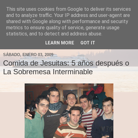
This site uses cookies from Google to deliver its services
Fergus el Destructor
and to analyze traffic. Your IP address and user-agent are
shared with Google along with performance and security
metrics to ensure quality of service, generate usage
Blog sobre lo que le apetece escribir a Fergus, en el caso
statistics, and to detect and address abuse.
de que le apetezca escribir.
LEARN MORE
GOT IT
SÁBADO, ENERO 03, 2009
Comida de Jesuitas: 5 años después o
La Sobremesa Interminable