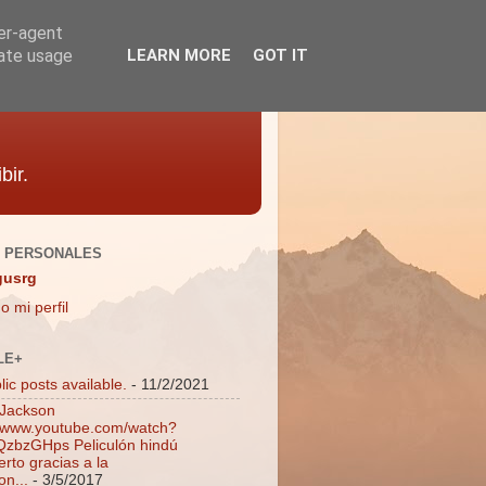
ser-agent
rate usage
LEARN MORE
GOT IT
bir.
 PERSONALES
gusrg
o mi perfil
LE+
ic posts available.
- 11/2/2021
 Jackson
//www.youtube.com/watch?
zbzGHps Peliculón hindú
rto gracias a la
on...
- 3/5/2017