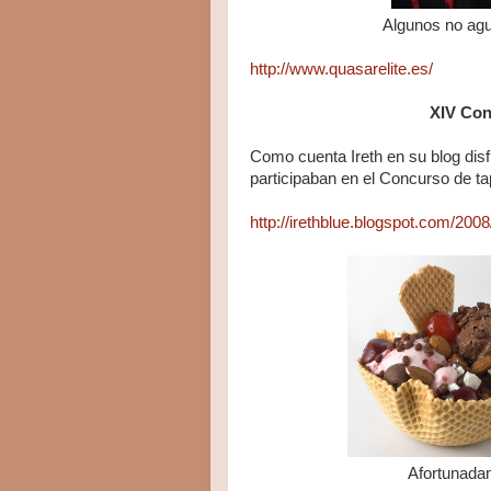
Algunos no agu
http://www.quasarelite.es/
XIV Con
Como cuenta Ireth en su blog disf
participaban en el Concurso de t
http://irethblue.blogspot.com/200
Afortunadam