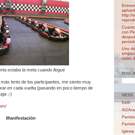
Entrev
aphant
http:/
reprod
Cuanto
con Pe
despué
periódi
Uno de 
empera
salas 
erta estaba la meta cuando llegué
BUSC
l más lento de los participantes, me siento muy
orar en cada vuelta (pasando en poco tiempo de
uga ;-)
WEBS 
Ireth
com/
AI2Ar
Partido
Manifestación
Partid
Iglesia