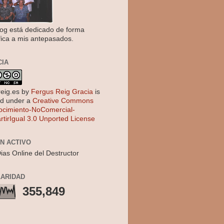
log está dedicado de forma
fica a mis antepasados.
CIA
reig.es
by
Fergus Reig Gracia
is
ed under a
Creative Commons
cimiento-NoComercial-
tirIgual 3.0 Unported License
EN ACTIVO
ias Online del Destructor
ARIDAD
355,849