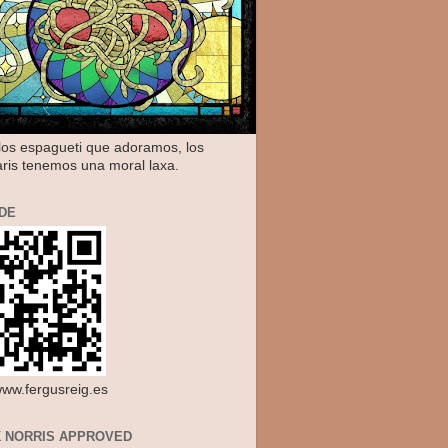
os espagueti que adoramos, los
aris tenemos una moral laxa.
DE
/www.fergusreig.es
 NORRIS APPROVED