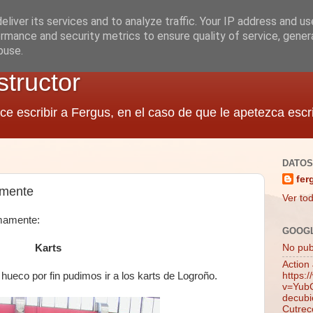
liver its services and to analyze traffic. Your IP address and u
rmance and security metrics to ensure quality of service, gene
buse.
structor
ce escribir a Fergus, en el caso de que le apetezca escri
DATOS
fer
amente
Ver tod
imamente:
GOOG
Karts
No publ
Action
ueco por fin pudimos ir a los karts de Logroño.
https:
v=YubQ
decubie
Cutrec