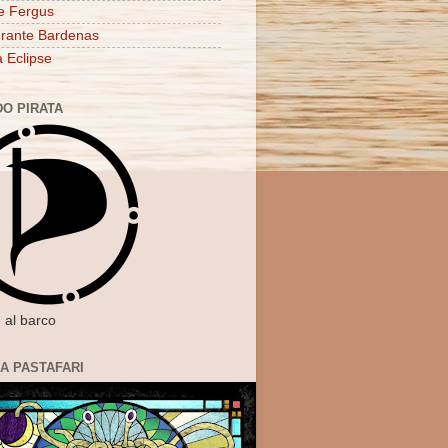
e Fergus
rante Bardenas
a Eclipse
DO PIRATA
 al barco
IA PASTAFARI