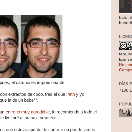
Este b
honorí
LICEN
fergus
licens
Recono
Compar
pués, el cambio es impresionante
DÍAS 
7198 D
con extractos de coco, tras el que
Ireth
y yo
ue la de un bebe**.
POPUL
 un
entrono muy agradable
, lo recomiendo a todo el
limitaré al masaje amateur...
ves que estuve apunto de caerme un par de veces