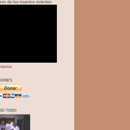
reso de los muertos vivientes
tarios
IONES
BO TODO