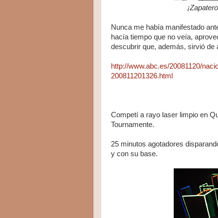
¡Zapatero
Nunca me había manifestado ante
hacía tiempo que no veía, aprove
descubrir que, además, sirvió de 
http://www.abc.es/20081120/nacio
200811201326.html
Competí a rayo laser limpio en Qua
Tournamente.
25 minutos agotadores disparando 
y con su base.