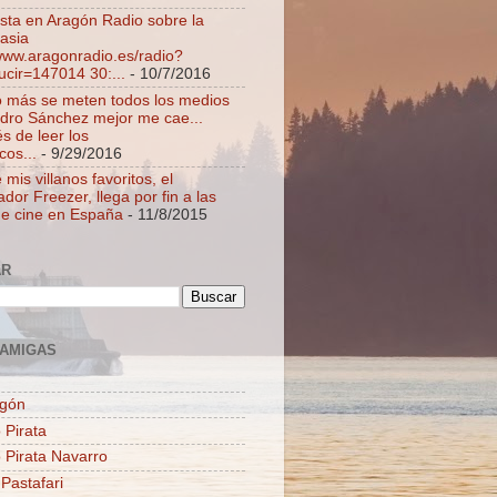
ista en Aragón Radio sobre la
asia
/www.aragonradio.es/radio?
ucir=147014 30:...
- 10/7/2016
 más se meten todos los medios
dro Sánchez mejor me cae...
s de leer los
cos...
- 9/29/2016
mis villanos favoritos, el
dor Freezer, llega por fin a las
de cine en España
- 11/8/2015
AR
AMIGAS
agón
 Pirata
o Pirata Navarro
 Pastafari