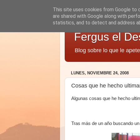
This site uses cookies from Google to de
are shared with Google along with perfo
statistics, and to detect and address a
Fergus el De
Blog sobre lo que le apete
LUNES, NOVIEMBRE 24, 2008
Cosas que he hecho ultim
Algunas cosas que he hecho ult
Tras más de un año buscando un h