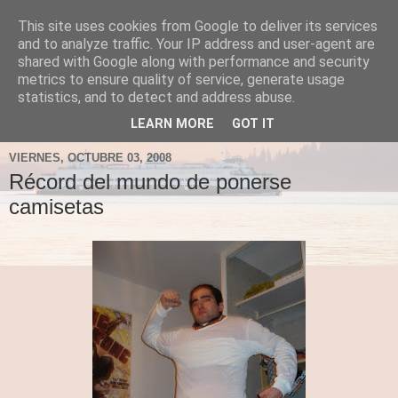
This site uses cookies from Google to deliver its services
Fergus el Destructor
and to analyze traffic. Your IP address and user-agent are
shared with Google along with performance and security
metrics to ensure quality of service, generate usage
Blog sobre lo que le apetece escribir a Fergus, en el caso
statistics, and to detect and address abuse.
de que le apetezca escribir.
LEARN MORE
GOT IT
VIERNES, OCTUBRE 03, 2008
Récord del mundo de ponerse
camisetas