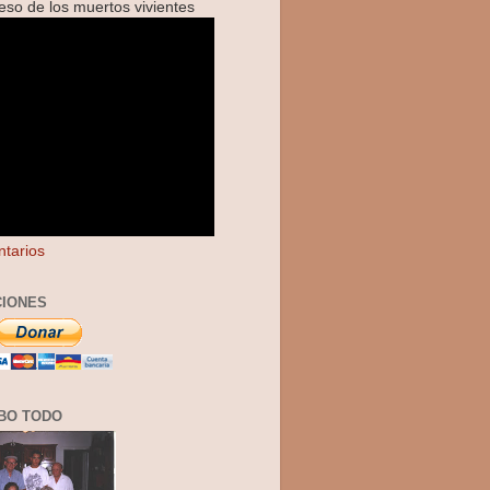
reso de los muertos vivientes
tarios
IONES
BO TODO