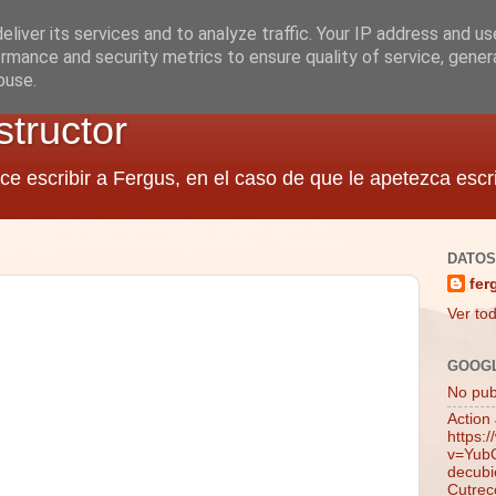
liver its services and to analyze traffic. Your IP address and u
rmance and security metrics to ensure quality of service, gene
buse.
structor
ce escribir a Fergus, en el caso de que le apetezca escri
DATOS
fer
Ver tod
GOOG
No publ
Action
https:
v=YubQ
decubie
Cutrec