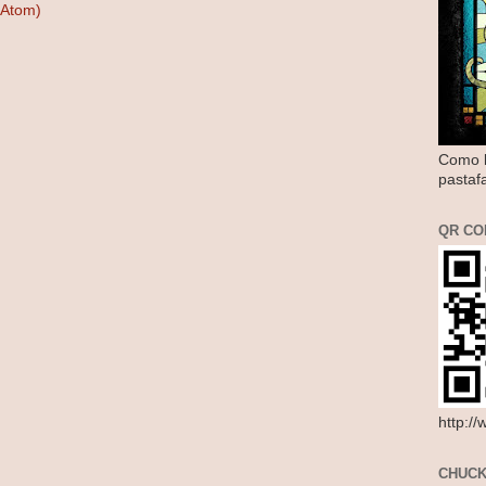
(Atom)
Como l
pastaf
QR CO
http:/
CHUCK