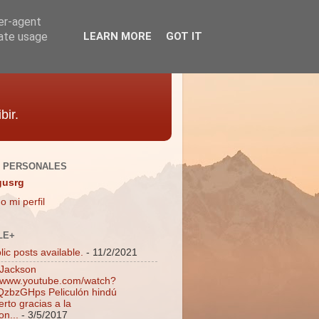
ser-agent
rate usage
LEARN MORE
GOT IT
bir.
 PERSONALES
gusrg
o mi perfil
LE+
ic posts available.
- 11/2/2021
 Jackson
//www.youtube.com/watch?
zbzGHps Peliculón hindú
rto gracias a la
on...
- 3/5/2017