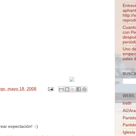
Entrev
aphant
http:/
reprod
Cuanto
con Pe
despué
periódi
Uno de 
empera
salas 
BUSC
go, mayo 18, 2008
WEBS 
Ireth
AI2Ar
Partido
Partid
ear expectación! :-)
Iglesia