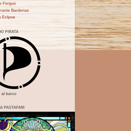
e Fergus
rante Bardenas
a Eclipse
DO PIRATA
 al barco
IA PASTAFARI