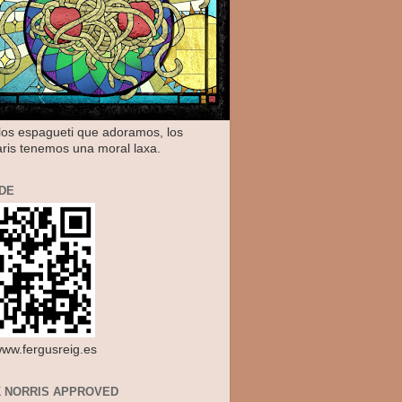
os espagueti que adoramos, los
aris tenemos una moral laxa.
DE
/www.fergusreig.es
 NORRIS APPROVED