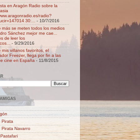
ista en Aragón Radio sobre la
asia
/www.aragonradio.es/radio?
ucir=147014 30:...
- 10/7/2016
 más se meten todos los medios
dro Sánchez mejor me cae...
s de leer los
cos...
- 9/29/2016
mis villanos favoritos, el
dor Freezer, llega por fin a las
de cine en España
- 11/8/2015
AR
AMIGAS
agón
 Pirata
o Pirata Navarro
 Pastafari