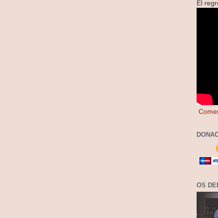
El reg
Comen
DONAC
OS DE