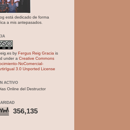
log está dedicado de forma
fica a mis antepasados.
CIA
reig.es
by
Fergus Reig Gracia
is
ed under a
Creative Commons
cimiento-NoComercial-
tirIgual 3.0 Unported License
EN ACTIVO
ias Online del Destructor
ARIDAD
356,135