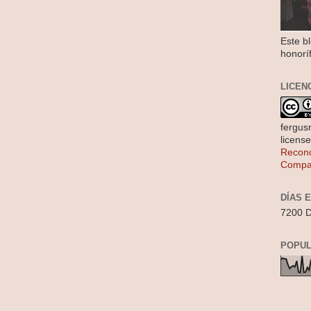
Este b
honorí
LICEN
fergus
licens
Recono
Compar
DÍAS 
7200 D
POPUL