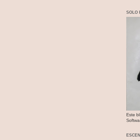
SOLO 
Este b
Softwa
ESCE