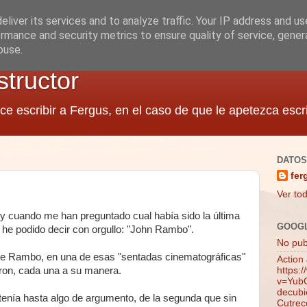
liver its services and to analyze traffic. Your IP address and u
rmance and security metrics to ensure quality of service, gene
buse.
structor
ce escribir a Fergus, en el caso de que le apetezca escri
DATOS
fer
Ver tod
 cuando me han preguntado cual había sido la última
GOOG
e he podido decir con orgullo: "John Rambo".
No publ
a de Rambo, en una de esas "sentadas cinematográficas"
Action
ron, cada una a su manera.
https:
v=YubQ
decubie
tenía hasta algo de argumento, de la segunda que sin
Cutrec