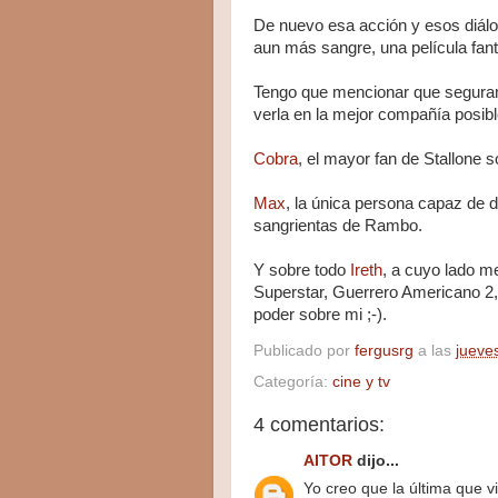
De nuevo esa acción y esos diálo
aun más sangre, una película fant
Tengo que mencionar que segurame
verla en la mejor compañía posibl
Cobra
, el mayor fan de Stallone so
Max
, la única persona capaz de 
sangrientas de Rambo.
Y sobre todo
Ireth
, a cuyo lado m
Superstar, Guerrero Americano 2, 
poder sobre mi ;-).
Publicado por
fergusrg
a las
jueve
Categoría:
cine y tv
4 comentarios:
AITOR
dijo...
Yo creo que la última que v