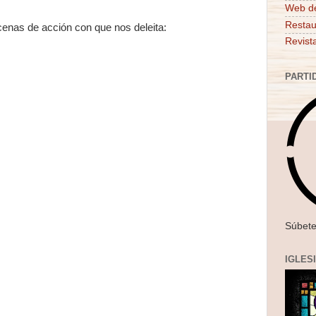
Web d
Restau
cenas de acción con que nos deleita:
Revist
PARTI
Súbete
IGLES