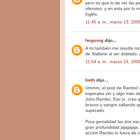
pero es que lo de ver las 
ofensivo, y en esta por lo 
inglés.
11:45 a. m., marzo 13, 200
fergusrg
dijo...
A mi también me resulta mol
de Stallone al ser doblado,
11:54 a. m., marzo 13, 200
Ireth
dijo...
Ummm, el post de Rambo! A 
esperaba ver y algo más de
John Rambo. Eso sí, creo q
brazos y sangre saltando q
superado.
Pura genialidad las dos esc
gran profundidad jajajajaja
acción Rambo lo fuera de ci