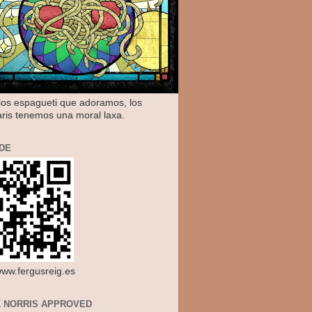
os espagueti que adoramos, los
aris tenemos una moral laxa.
DE
/www.fergusreig.es
 NORRIS APPROVED