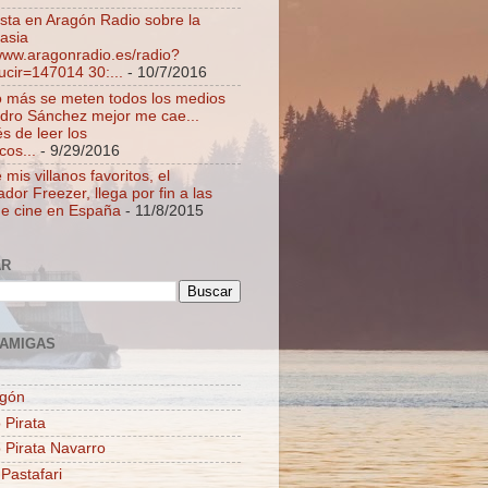
ista en Aragón Radio sobre la
asia
/www.aragonradio.es/radio?
ucir=147014 30:...
- 10/7/2016
 más se meten todos los medios
dro Sánchez mejor me cae...
s de leer los
cos...
- 9/29/2016
mis villanos favoritos, el
dor Freezer, llega por fin a las
de cine en España
- 11/8/2015
AR
AMIGAS
agón
 Pirata
o Pirata Navarro
 Pastafari