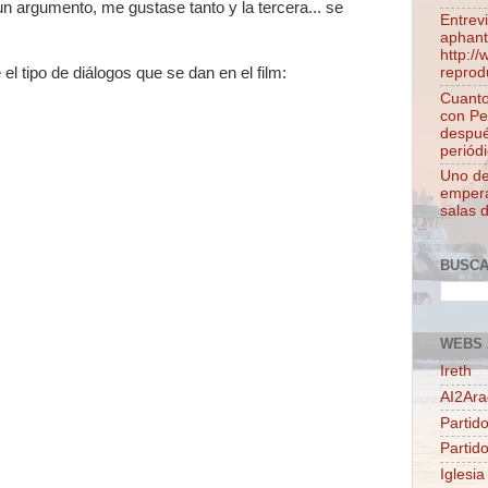
un argumento, me gustase tanto y la tercera... se
Entrev
aphant
http:/
reprod
el tipo de diálogos que se dan en el film:
Cuanto
con Pe
despué
periódi
Uno de 
empera
salas 
BUSC
WEBS 
Ireth
AI2Ar
Partido
Partid
Iglesia