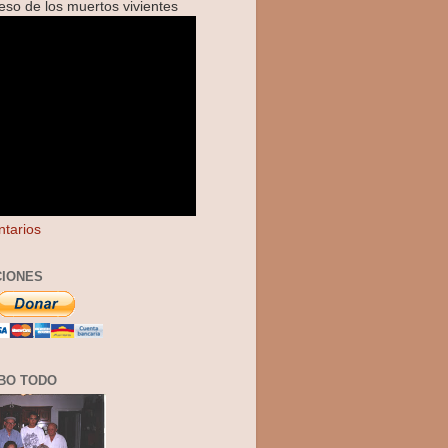
reso de los muertos vivientes
tarios
IONES
BO TODO