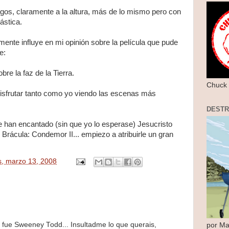
gos, claramente a la altura, más de lo mismo pero con
ástica.
nte influye en mi opinión sobre la película que pude
e:
bre la faz de la Tierra.
Chuck 
disfrutar tanto como yo viendo las escenas más
DEST
e han encantado (sin que yo lo esperase) Jesucristo
Brácula: Condemor II... empiezo a atribuirle un gran
s, marzo 13, 2008
i fue Sweeney Todd... Insultadme lo que querais,
por Ma