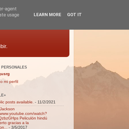
ser-agent
rate usage
LEARN MORE
GOT IT
bir.
 PERSONALES
gusrg
o mi perfil
LE+
ic posts available.
- 11/2/2021
 Jackson
//www.youtube.com/watch?
zbzGHps Peliculón hindú
rto gracias a la
on...
- 3/5/2017