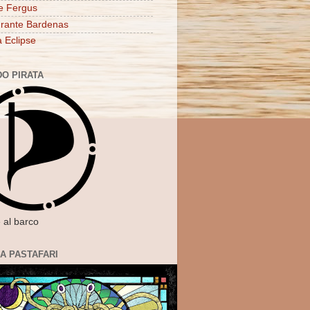
e Fergus
rante Bardenas
a Eclipse
DO PIRATA
 al barco
IA PASTAFARI