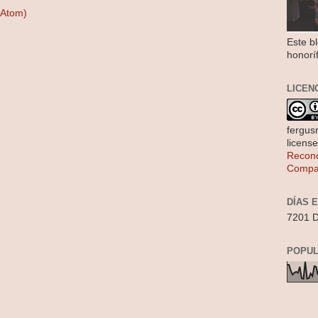
(Atom)
Este b
honorí
LICEN
fergus
licens
Recono
Compar
DÍAS 
7201 D
POPUL