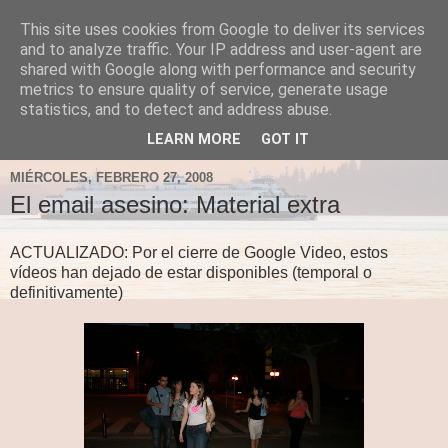
This site uses cookies from Google to deliver its services
Fergus el Destructor
and to analyze traffic. Your IP address and user-agent are
shared with Google along with performance and security
metrics to ensure quality of service, generate usage
Blog sobre lo que le apetece escribir a Fergus, en el caso
statistics, and to detect and address abuse.
de que le apetezca escribir.
LEARN MORE
GOT IT
MIÉRCOLES, FEBRERO 27, 2008
El email asesino: Material extra
ACTUALIZADO: Por el cierre de Google Video, estos
vídeos han dejado de estar disponibles (temporal o
definitivamente)