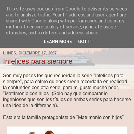
This site uses cookies from Google to deliver its services
Fergus el Destructor
and to analyze traffic. Your IP address and user-agent are
shared with Google along with performance and security
metrics to ensure quality of service, generate usage
Blog sobre lo que le apetece escribir a Fergus, en el caso
statistics, and to detect and address abuse.
de que le apetezca escribir.
LEARN MORE
GOT IT
LUNES, DICIEMBRE 17, 2007
Infelices para siempre
Son muy pocos los que recuerdan la serie "Infelices para
siempre", para colmo quienes creen recordarla en realidad
la confunden con otra serie, para mi gusto mucho peor,
"Matrimonio con hijos" (Solo hay que comparar lo
ingeniosos que son los títulos de ambas series para hacerse
una idea de la diferencia).
Esta era la familia protagonista de "Matrimonio con hijos"