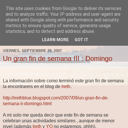
This site uses cookies from Google to deliver its services
Fergus el Destructor
and to analyze traffic. Your IP address and user-agent are
shared with Google along with performance and security
metrics to ensure quality of service, generate usage
Blog sobre lo que le apetece escribir a Fergus, en el caso
statistics, and to detect and address abuse.
de que le apetezca escribir.
LEARN MORE
GOT IT
VIERNES, SEPTIEMBRE 28, 2007
Un gran fin de semana III : Domingo
La información sobre como terminó este gran fin de semana
la encontrareis en el blog de
Ireth
.
http://irethblue.blogspot.com/2007/09/un-gran-fin-de-
semana-ii-domingo.html
A mi solo me queda decir que este fin de semana se
celebran unas actividades similares , aunque de menor
nivel (además
Ireth
y
YO
no estaremos, ohhh).