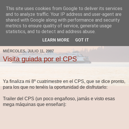
This site uses cookies from Google to deliver its services
Fergus el Destructor
and to analyze traffic. Your IP address and user-agent are
shared with Google along with performance and security
metrics to ensure quality of service, generate usage
Blog sobre lo que le apetece escribir a Fergus, en el caso
statistics, and to detect and address abuse.
de que le apetezca escribir.
LEARN MORE
GOT IT
MIÉRCOLES, JULIO 11, 2007
Visita guiada por el CPS
Ya finaliza mi 8º cuatrimestre en el CPS, que se dice pronto,
para los que no tenéis la oportunidad de disfrutarlo:
Trailer del CPS (un poco engañoso, jamás e visto esas
mega máquinas que enseñan):