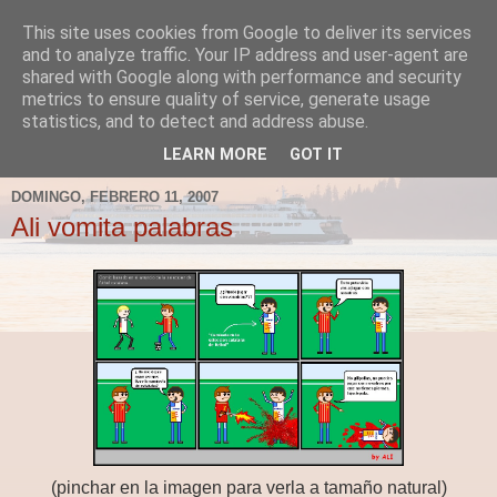
This site uses cookies from Google to deliver its services
Fergus el Destructor
and to analyze traffic. Your IP address and user-agent are
shared with Google along with performance and security
metrics to ensure quality of service, generate usage
Blog sobre lo que le apetece escribir a Fergus, en el caso
statistics, and to detect and address abuse.
de que le apetezca escribir.
LEARN MORE
GOT IT
DOMINGO, FEBRERO 11, 2007
Ali vomita palabras
(pinchar en la imagen para verla a tamaño natural)