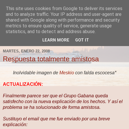
This site uses cookies from Google to deliver its services
Fergus el Destructor
and to analyze traffic. Your IP address and user-agent are
shared with Google along with performance and security
metrics to ensure quality of service, generate usage
Blog sobre lo que le apetece escribir a Fergus, en el caso
statistics, and to detect and address abuse.
de que le apetezca escribir.
LEARN MORE
GOT IT
MARTES, ENERO 22, 2008
Respuesta totalmente amistosa
Inolvidable imagen de
Meskio
con falda escocesa*
ACTUALIZACIÓN:
Finalmente parece ser que el Grupo Gabana queda
satisfecho con la nueva explicación de los hechos. Y así el
problema se ha solucionado de forma amistosa.
Sustituyo el email que me fue enviado por una breve
explicación: