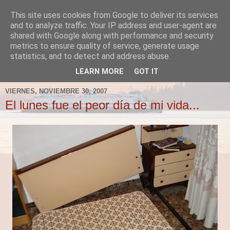
This site uses cookies from Google to deliver its services
Fergus el Destructor
and to analyze traffic. Your IP address and user-agent are
shared with Google along with performance and security
metrics to ensure quality of service, generate usage
Blog sobre lo que le apetece escribir a Fergus, en el caso
statistics, and to detect and address abuse.
de que le apetezca escribir.
LEARN MORE
GOT IT
VIERNES, NOVIEMBRE 30, 2007
El lunes fue el peor día de mi vida...