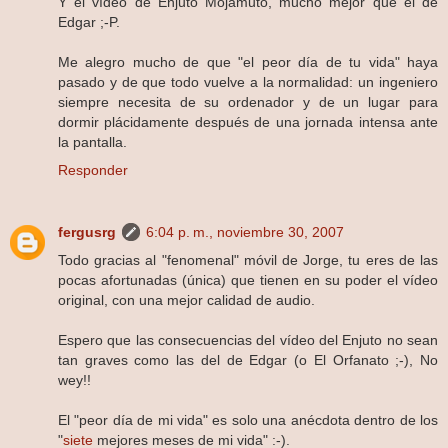
Y el vídeo de Enjuto Mojamuto, mucho mejor que el de
Edgar ;-P.
Me alegro mucho de que "el peor día de tu vida" haya
pasado y de que todo vuelve a la normalidad: un ingeniero
siempre necesita de su ordenador y de un lugar para
dormir plácidamente después de una jornada intensa ante
la pantalla.
Responder
fergusrg
6:04 p. m., noviembre 30, 2007
Todo gracias al "fenomenal" móvil de Jorge, tu eres de las
pocas afortunadas (única) que tienen en su poder el vídeo
original, con una mejor calidad de audio.
Espero que las consecuencias del vídeo del Enjuto no sean
tan graves como las del de Edgar (o El Orfanato ;-), No
wey!!
El "peor día de mi vida" es solo una anécdota dentro de los
"
siete
mejores meses de mi vida" :-).