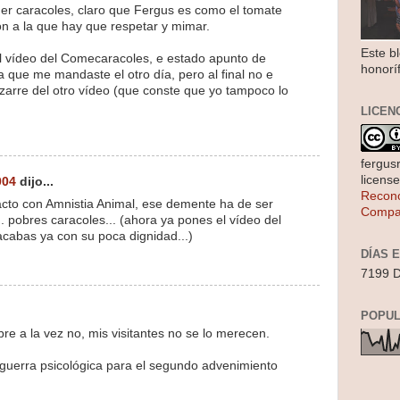
r caracoles, claro que Fergus es como el tomate
n a la que hay que respetar y mimar.
Este b
l vídeo del Comecaracoles, e estado apunto de
honorí
a que me mandaste el otro día, pero al final no e
bizarre del otro vídeo (que conste que yo tampoco lo
LICEN
fergus
licens
004
dijo...
Recono
cto con Amnistia Animal, ese demente ha de ser
Compar
.. pobres caracoles... (ahora ya pones el vídeo del
acabas ya con su poca dignidad...)
DÍAS 
7199 D
POPUL
e a la vez no, mis visitantes no se lo merecen.
 guerra psicológica para el segundo advenimiento