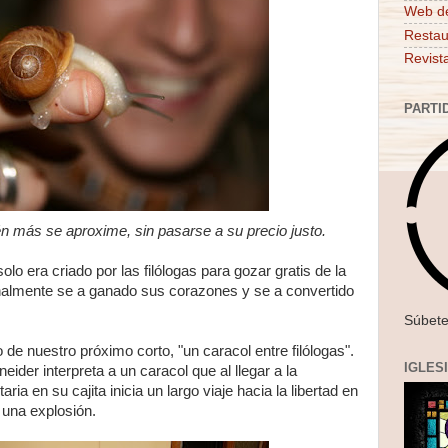
Web d
Restau
Revist
PARTI
én más se aproxime, sin pasarse a su precio justo.
olo era criado por las filólogas para gozar gratis de la
inalmente se a ganado sus corazones y se a convertido
Súbete
 de nuestro próximo corto, "un caracol entre filólogas".
IGLES
der interpreta a un caracol que al llegar a la
ria en su cajita inicia un largo viaje hacia la libertad en
 una explosión.