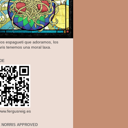
os espagueti que adoramos, los
aris tenemos una moral laxa.
DE
/www.fergusreig.es
 NORRIS APPROVED