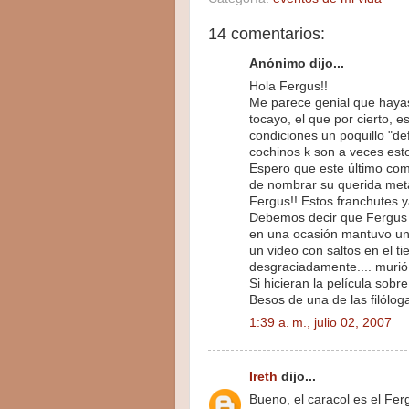
14 comentarios:
Anónimo dijo...
Hola Fergus!!
Me parece genial que hayas
tocayo, el que por cierto, e
condiciones un poquillo "def
cochinos k son a veces est
Espero que este último come
de nombrar su querida metá
Fergus!! Estos franchutes y
Debemos decir que Fergus 
en una ocasión mantuvo un
un video con saltos en el 
desgraciadamente.... murió. 
Si hicieran la película sob
Besos de una de las filólog
1:39 a. m., julio 02, 2007
Ireth
dijo...
Bueno, el caracol es el F