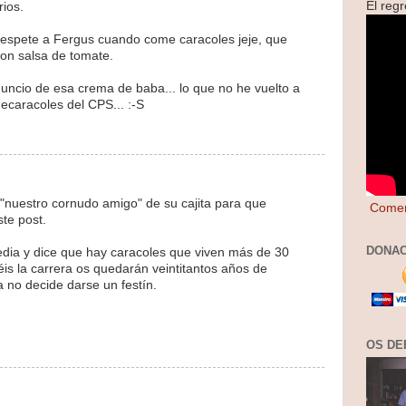
El reg
rios.
respete a Fergus cuando come caracoles jeje, que
con salsa de tomate.
uncio de esa crema de baba... lo que no he vuelto a
mecaracoles del CPS... :-S
a "nuestro cornudo amigo" de su cajita para que
Comen
te post.
DONAC
edia y dice que hay caracoles que viven más de 30
is la carrera os quedarán veintitantos años de
a no decide darse un festín.
OS DE