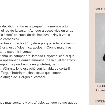
SOLO 
 decidido rendir este pequeño homenaje a tu
s el rey de la casa!! (Aunque a veces vive en unas
icientes" en cuestión de limpieza... Hay k ver lo
os caracoles)
ntario no lo lea Chrystelle porque le faltará tiempo
fora: españoles = caracoles. ¡¡Con lo majo k es
a no saben k inventar...
tenía un compañero llamado Chrysmai con el que
a apasionada danza amorosa (de la cual tenemos
tiempo que pondremos en youtube), pero
¡¡Chrystelle lo escachó con la tabla de cortar!!
re Fergus habría muchas cosas que contar.
as amiga de "Fergus el caracol"
Este b
Softwa
ESCE
ergus más cercano y entrañable, aunque yo me quedo