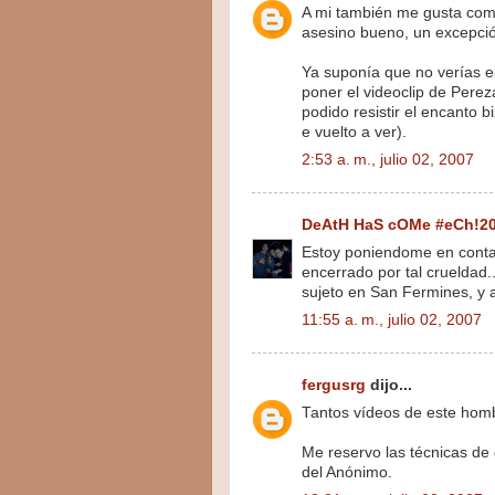
A mi también me gusta come
asesino bueno, un excepció
Ya suponía que no verías e
poner el videoclip de Perez
podido resistir el encanto 
e vuelto a ver).
2:53 a. m., julio 02, 2007
DeAtH HaS cOMe #eCh!2
Estoy poniendome en conta
encerrado por tal crueldad.
sujeto en San Fermines, y 
11:55 a. m., julio 02, 2007
fergusrg
dijo...
Tantos vídeos de este hombr
Me reservo las técnicas de
del Anónimo.