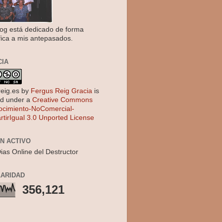
log está dedicado de forma
fica a mis antepasados.
CIA
reig.es
by
Fergus Reig Gracia
is
ed under a
Creative Commons
cimiento-NoComercial-
tirIgual 3.0 Unported License
EN ACTIVO
ias Online del Destructor
ARIDAD
356,121