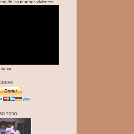
reso de los muertos vivientes
tarios
IONES
BO TODO