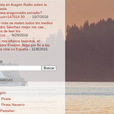
ista en Aragón Radio sobre la
asia
/www.aragonradio.es/radio?
ucir=147014 30:...
- 10/7/2016
 más se meten todos los medios
dro Sánchez mejor me cae...
s de leer los
cos...
- 9/29/2016
mis villanos favoritos, el
dor Freezer, llega por fin a las
de cine en España
- 11/8/2015
AR
AMIGAS
agón
 Pirata
o Pirata Navarro
 Pastafari