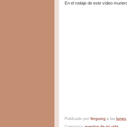
En el rodaje de este vídeo murie
Publicado por
fergusrg
a las
lunes,
Categoría:
eventos de mi vida