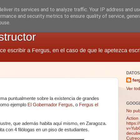
liver its services and to analyze traffic. Your IP address and u
rmance and security metrics to ensure quality of service, gene
buse.
structor
ce escribir a Fergus, en el caso de que le apetezca escri
DATOS
fer
Ver tod
ma puntualmente sobre la existencia de grandes
GOOG
, como ejemplo
El Gobernador Fergus
, o
Fergus el
No publ
Action
ustre, que además habita aquí mismo, en Zaragoza.
https:
v=YubQ
ta con 4 filólogas en un piso de estudiantes.
decubie
Cutrec