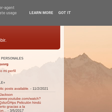
ser-agent
rate usage
LEARN MORE
GOT IT
bir.
 PERSONALES
gusrg
o mi perfil
LE+
ic posts available.
- 11/2/2021
 Jackson
//www.youtube.com/watch?
zbzGHps Peliculón hindú
rto gracias a la
on...
- 3/5/2017