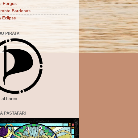
e Fergus
rante Bardenas
a Eclipse
DO PIRATA
 al barco
IA PASTAFARI