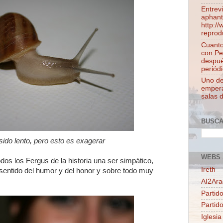
Entrev
aphant
http:/
reprod
Cuanto
con Pe
despué
periódi
Uno de 
empera
salas 
BUSC
ido lento, pero esto es exagerar
WEBS 
dos los Fergus de la historia una ser simpático,
Ireth
n sentido del humor y del honor y sobre todo muy
AI2Ar
Partido
Partid
Iglesia