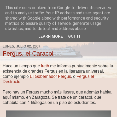
This site uses cookies from Google to deliver its services
Fergus el Destructor
and to analyze traffic. Your IP address and user-agent are
shared with Google along with performance and security
metrics to ensure quality of service, generate usage
Blog sobre lo que le apetece escribir a Fergus, en el caso
statistics, and to detect and address abuse.
de que le apetezca escribir.
LEARN MORE
GOT IT
LUNES, JULIO 02, 2007
Fergus, el Caracol
Hace un tiempo que
Ireth
me informa puntualmente sobre la
existencia de grandes Fergus en la literatura universal,
como ejemplo
El Gobernador Fergus
, o
Fergus el
Destructor
.
Pero hay un Fergus mucho más ilustre, que además habita
aquí mismo, en Zaragoza. Se trata de un caracol, que
cohabita con 4 filólogas en un piso de estudiantes.