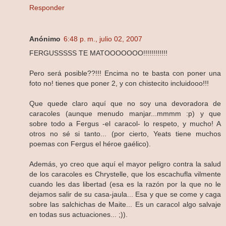
Responder
Anónimo
6:48 p. m., julio 02, 2007
FERGUSSSSS TE MATOOOOOOO!!!!!!!!!!!!
Pero será posible??!!! Encima no te basta con poner una
foto no! tienes que poner 2, y con chistecito incluidooo!!!
Que quede claro aquí que no soy una devoradora de
caracoles (aunque menudo manjar...mmmm :p) y que
sobre todo a Fergus -el caracol- lo respeto, y mucho! A
otros no sé si tanto... (por cierto, Yeats tiene muchos
poemas con Fergus el héroe gaélico).
Además, yo creo que aquí el mayor peligro contra la salud
de los caracoles es Chrystelle, que los escachufla vilmente
cuando les das libertad (esa es la razón por la que no le
dejamos salir de su casa-jaula... Esa y que se come y caga
sobre las salchichas de Maite... Es un caracol algo salvaje
en todas sus actuaciones... ;)).