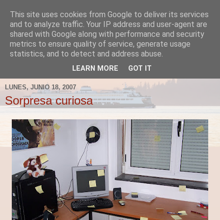
This site uses cookies from Google to deliver its services
Fergus el Destructor
and to analyze traffic. Your IP address and user-agent are
shared with Google along with performance and security
metrics to ensure quality of service, generate usage
Blog sobre lo que le apetece escribir a Fergus, en el caso
statistics, and to detect and address abuse.
de que le apetezca escribir.
LEARN MORE
GOT IT
LUNES, JUNIO 18, 2007
Sorpresa curiosa