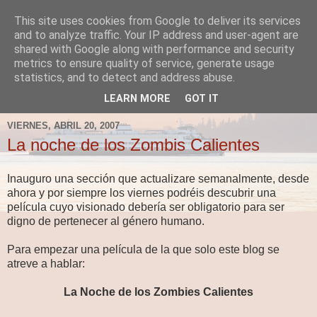
This site uses cookies from Google to deliver its services
Fergus el Destructor
and to analyze traffic. Your IP address and user-agent are
shared with Google along with performance and security
metrics to ensure quality of service, generate usage
Blog sobre lo que le apetece escribir a Fergus, en el caso
statistics, and to detect and address abuse.
de que le apetezca escribir.
LEARN MORE
GOT IT
VIERNES, ABRIL 20, 2007
La noche de los Zombis Calientes
Inauguro una sección que actualizare semanalmente, desde
ahora y por siempre los viernes podréis descubrir una
película cuyo visionado debería ser obligatorio para ser
digno de pertenecer al género humano.
Para empezar una película de la que solo este blog se
atreve a hablar:
La Noche de los Zombies Calientes