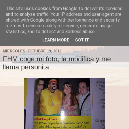
This site uses cookies from Google to deliver its services
Fergus el Destructor
and to analyze traffic. Your IP address and user-agent are
shared with Google along with performance and security
metrics to ensure quality of service, generate usage
Blog sobre lo que le apetece escribir a Fergus, en el caso
statistics, and to detect and address abuse.
de que le apetezca escribir.
LEARN MORE
GOT IT
MIÉRCOLES, OCTUBRE 19, 2011
FHM coge mi foto, la modifica y me
llama personita