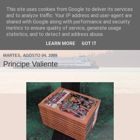
This site uses cookies from Google to deliver its services
Fergus el Destructor
and to analyze traffic. Your IP address and user-agent are
shared with Google along with performance and security
metrics to ensure quality of service, generate usage
Blog sobre lo que le apetece escribir a Fergus, en el caso
statistics, and to detect and address abuse.
de que le apetezca escribir.
LEARN MORE
GOT IT
MARTES, AGOSTO 04, 2009
Principe Valiente