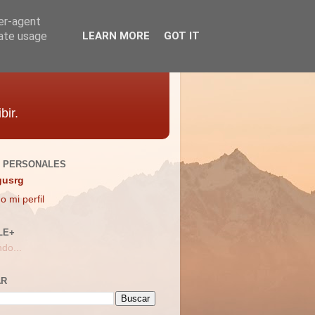
ser-agent
rate usage
LEARN MORE
GOT IT
bir.
 PERSONALES
gusrg
o mi perfil
LE+
do...
AR