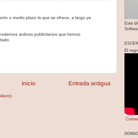
orto o medio plazo la que se ofrece, a largo ya
Este b
Softwa
 modernos ardices publicitarios que hemos
tado.
ESCE
El reg
Inicio
Entrada antigua
(Atom)
Comen
DONAC