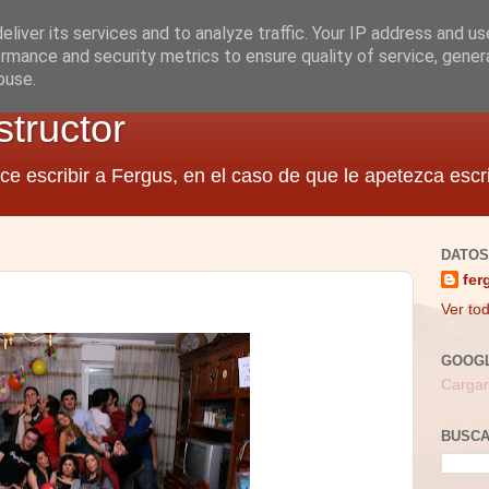
liver its services and to analyze traffic. Your IP address and u
rmance and security metrics to ensure quality of service, gene
buse.
structor
ce escribir a Fergus, en el caso de que le apetezca escri
DATOS
fer
Ver tod
GOOG
Cargan
BUSC