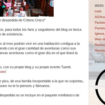
WEBS 
Ireth
AI2Ar
e despedida de Criterio Único*
Partido
Partid
s, para todos los fans y seguidores del blog se lanza
Iglesia
n de existencia.
Web d
 al mes podrán vivir en una habitación contigua a la
Restau
tiendo con el gran cantidad de aventuras como sus
Revist
evas aventuras como el gran día en el que tirará la
PARTI
, con su propio blog y su propio evento Tuenti.
.com/
piso, de esa familia insoportable a la que no soportas,
 pues no te lo pienses y llámanos.
 despedida no se incluye en el paquete minibásico de