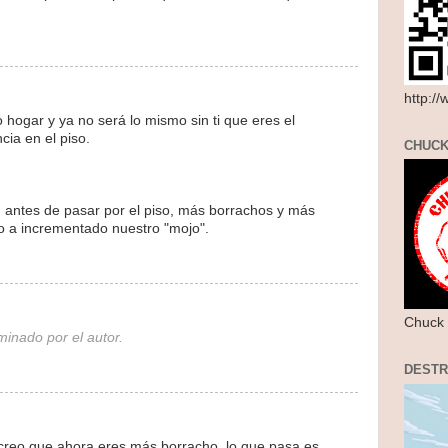
http:/
o hogar y ya no será lo mismo sin ti que eres el
cia en el piso.
CHUCK
, antes de pasar por el piso, más borrachos y más
iso a incrementado nuestro "mojo".
Chuck 
minado por el autor.
DEST
 creo que ahora eres más borracho, lo que pasa es