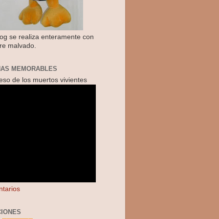
log se realiza enteramente con
re malvado.
NAS MEMORABLES
reso de los muertos vivientes
tarios
IONES