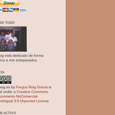
BO TODO
log está dedicado de forma
fica a mis antepasados.
CIA
reig.es
by
Fergus Reig Gracia
is
ed under a
Creative Commons
cimiento-NoComercial-
tirIgual 3.0 Unported License
EN ACTIVO