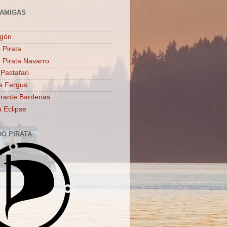
AMIGAS
agón
 Pirata
o Pirata Navarro
 Pastafari
e Fergus
rante Bardenas
a Eclipse
DO PIRATA