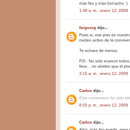
más feo y más borracho :)
1:48 a. m., enero 12, 2009
fergusrg
dijo...
Pues si, ese piso es nuestr
núcleo activo de la conviven
Te echare de menos.
P.D.: No solo eramos todos
feos... no olvides que el p
3:15 a. m., enero 12, 2009
Carlos
dijo...
Este comentario ha sido eli
8:02 p. m., enero 12, 2009
Carlos
dijo...
Aitor, más feo puede, pero