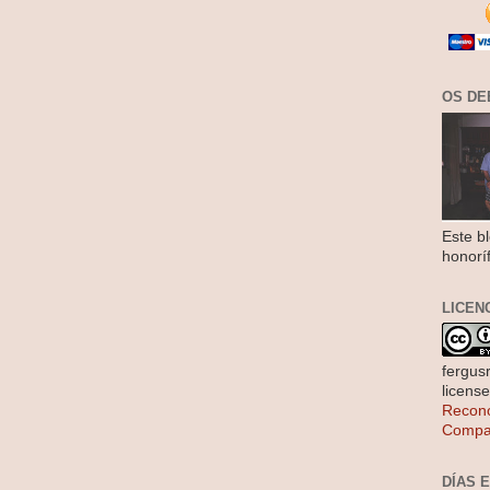
OS DE
Este b
honorí
LICEN
fergus
licens
Recono
Compar
DÍAS 