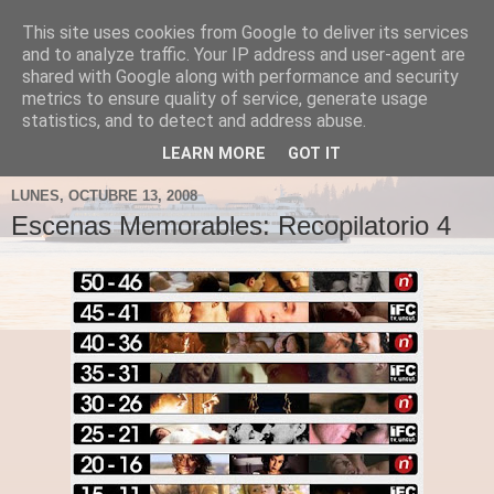
This site uses cookies from Google to deliver its services
Fergus el Destructor
and to analyze traffic. Your IP address and user-agent are
shared with Google along with performance and security
metrics to ensure quality of service, generate usage
Blog sobre lo que le apetece escribir a Fergus, en el caso
statistics, and to detect and address abuse.
de que le apetezca escribir.
LEARN MORE
GOT IT
LUNES, OCTUBRE 13, 2008
Escenas Memorables: Recopilatorio 4